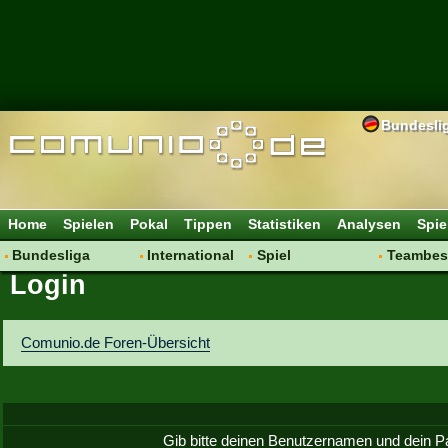
Bundesli
Home
Spielen
Pokal
Tippen
Statistiken
Analysen
Spie
Bundesliga
International
Spiel
Teambes
Login
Hot News
Vereine
Regeln & Tipps
Bewertu
Talk
WM 2014
Mitgliedersuche
Transfer
Spielanalyse
Aufstellu
Comunio.de Foren-Übersicht
Vereinsdiskussion
Saisonü
Vereinsfragen
Gib bitte deinen Benutzernamen und dein P