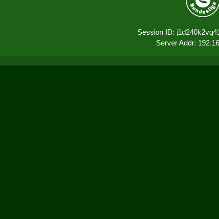
Session ID: j1d240k2vq4
Server Addr: 192.1