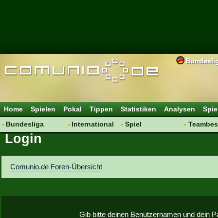
Bundesli
Home
Spielen
Pokal
Tippen
Statistiken
Analysen
Spie
Bundesliga
International
Spiel
Teambes
Login
Hot News
Vereine
Regeln & Tipps
Bewertu
Talk
WM 2014
Mitgliedersuche
Transfer
Spielanalyse
Aufstellu
Comunio.de Foren-Übersicht
Vereinsdiskussion
Saisonü
Vereinsfragen
Gib bitte deinen Benutzernamen und dein P