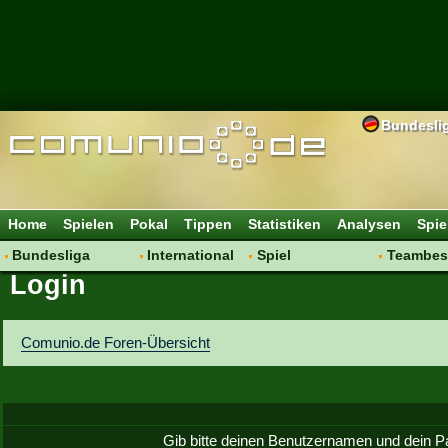
Bundesli
Home
Spielen
Pokal
Tippen
Statistiken
Analysen
Spie
Bundesliga
International
Spiel
Teambes
Login
Hot News
Vereine
Regeln & Tipps
Bewertu
Talk
WM 2014
Mitgliedersuche
Transfer
Spielanalyse
Aufstellu
Comunio.de Foren-Übersicht
Vereinsdiskussion
Saisonü
Vereinsfragen
Gib bitte deinen Benutzernamen und dein P