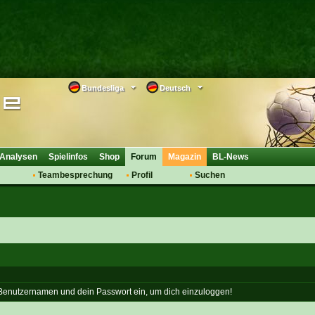
Bundesliga
Deutsch
Analysen
Spielinfos
Shop
Forum
Magazin
BL-News
Teambesprechung
Profil
Suchen
Anmelden
Tipps
Bewertungen
suche
Transfers & Co.
FAQ
Aufstellung
Support
Saisonübergang
 Benutzernamen und dein Passwort ein, um dich einzuloggen!