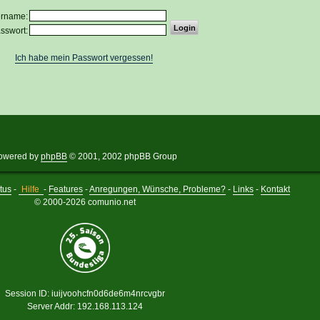
ername:
sswort:
Ich habe mein Passwort vergessen!
owered by
phpBB
© 2001, 2002 phpBB Group
tus
-
Hilfe
-
Features
-
Anregungen, Wünsche, Probleme?
-
Links
-
Kontakt
© 2000-2026 comunio.net
Session ID: iuijvoohcfn0d6de6m4nrcvgbr
Server Addr: 192.168.113.124