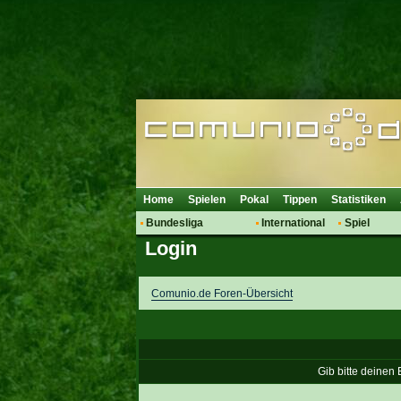
Home
Spielen
Pokal
Tippen
Statistiken
Bundesliga
International
Spiel
Login
Hot News
Vereine
Regeln & 
Talk
WM 2014
Mitglieder
Spielanalyse
Comunio.de Foren-Übersicht
Vereinsdiskussion
Vereinsfragen
Gib bitte deinen