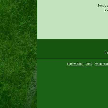
Benutz
Pa
P
Hier werben
-
Jobs
-
Systemsta