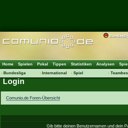
Bundesli
Home
Spielen
Pokal
Tippen
Statistiken
Analysen
Spie
Bundesliga
International
Spiel
Teambes
Login
Hot News
Vereine
Regeln & Tipps
Bewertu
Talk
WM 2014
Mitgliedersuche
Transfer
Spielanalyse
Aufstellu
Comunio.de Foren-Übersicht
Vereinsdiskussion
Saisonü
Vereinsfragen
Gib bitte deinen Benutzernamen und dein P