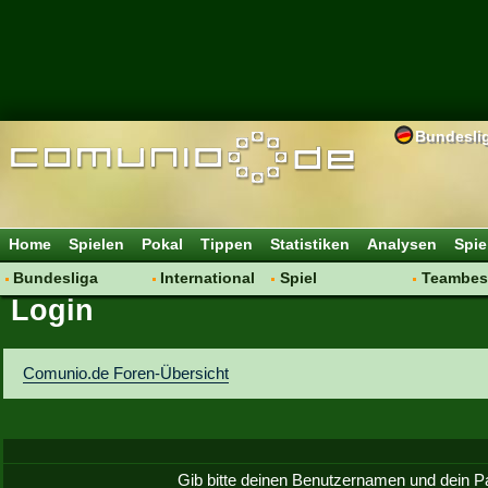
Bundesli
Home
Spielen
Pokal
Tippen
Statistiken
Analysen
Spie
Bundesliga
International
Spiel
Teambes
Login
Hot News
Vereine
Regeln & Tipps
Bewertu
Talk
WM 2014
Mitgliedersuche
Transfer
Spielanalyse
Aufstellu
Comunio.de Foren-Übersicht
Vereinsdiskussion
Saisonü
Vereinsfragen
Gib bitte deinen Benutzernamen und dein P