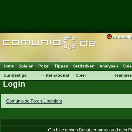
Bundesli
Home
Spielen
Pokal
Tippen
Statistiken
Analysen
Spie
Bundesliga
International
Spiel
Teambes
Login
Hot News
Vereine
Regeln & Tipps
Bewertu
Talk
WM 2014
Mitgliedersuche
Transfer
Spielanalyse
Aufstellu
Comunio.de Foren-Übersicht
Vereinsdiskussion
Saisonü
Vereinsfragen
Gib bitte deinen Benutzernamen und dein P