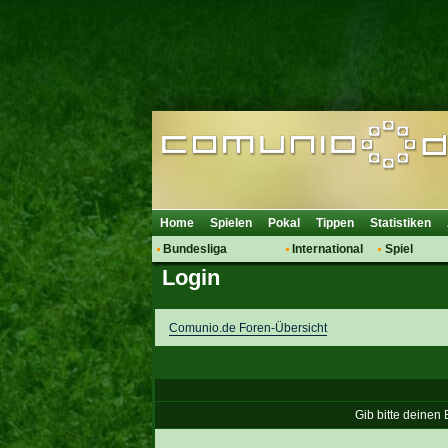
Home
Spielen
Pokal
Tippen
Statistiken
Bundesliga
International
Spiel
Login
Hot News
Vereine
Regeln & 
Talk
WM 2014
Mitglieder
Spielanalyse
Comunio.de Foren-Übersicht
Vereinsdiskussion
Vereinsfragen
Gib bitte deinen