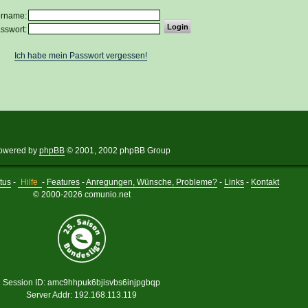
ername:
sswort:
Ich habe mein Passwort vergessen!
owered by
phpBB
© 2001, 2002 phpBB Group
tus
-
Hilfe
-
Features
-
Anregungen, Wünsche, Probleme?
-
Links
-
Kontakt
© 2000-2026 comunio.net
Session ID: amc9hhpuk6bjisvbs6injpgbqp
Server Addr: 192.168.113.119