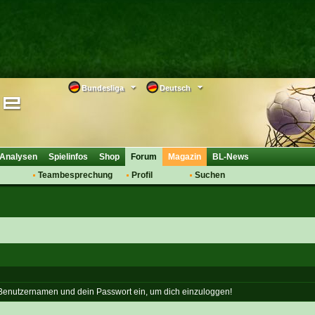
Bundesliga
Deutsch
Analysen
Spielinfos
Shop
Forum
Magazin
BL-News
Teambesprechung
Profil
Suchen
Anmelden
Tipps
Bewertungen
suche
Transfers & Co.
FAQ
Aufstellung
Support
Saisonübergang
 Benutzernamen und dein Passwort ein, um dich einzuloggen!