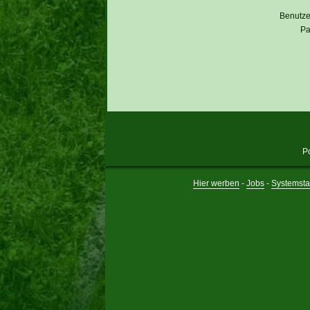
Benutz
Pa
P
Hier werben
-
Jobs
-
Systemsta