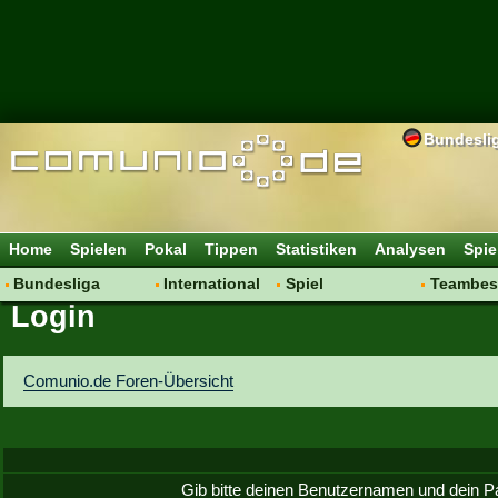
Bundesli
Home
Spielen
Pokal
Tippen
Statistiken
Analysen
Spie
Bundesliga
International
Spiel
Teambes
Login
Hot News
Vereine
Regeln & Tipps
Bewertu
Talk
WM 2014
Mitgliedersuche
Transfer
Spielanalyse
Aufstellu
Comunio.de Foren-Übersicht
Vereinsdiskussion
Saisonü
Vereinsfragen
Gib bitte deinen Benutzernamen und dein P