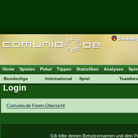
Bundesli
Home
Spielen
Pokal
Tippen
Statistiken
Analysen
Spie
Bundesliga
International
Spiel
Teambes
Login
Hot News
Vereine
Regeln & Tipps
Bewertu
Talk
WM 2014
Mitgliedersuche
Transfer
Spielanalyse
Aufstellu
Comunio.de Foren-Übersicht
Vereinsdiskussion
Saisonü
Vereinsfragen
Gib bitte deinen Benutzernamen und dein P