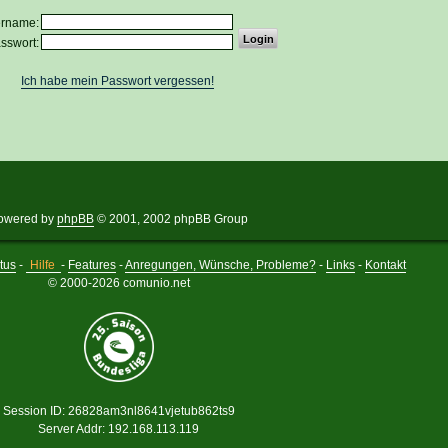
ername:
sswort:
Ich habe mein Passwort vergessen!
owered by
phpBB
© 2001, 2002 phpBB Group
tus
-
Hilfe
-
Features
-
Anregungen, Wünsche, Probleme?
-
Links
-
Kontakt
© 2000-2026 comunio.net
Session ID: 26828am3nl8641vjetub862ts9
Server Addr: 192.168.113.119