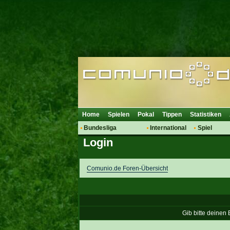
Home
Spielen
Pokal
Tippen
Statistiken
Bundesliga
International
Spiel
Login
Hot News
Vereine
Regeln & 
Talk
WM 2014
Mitglieder
Spielanalyse
Comunio.de Foren-Übersicht
Vereinsdiskussion
Vereinsfragen
Gib bitte deinen