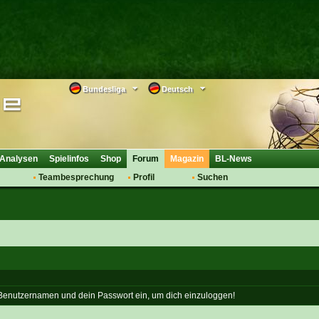
Bundesliga
Deutsch
Analysen
Spielinfos
Shop
Forum
Magazin
BL-News
Teambesprechung
Profil
Suchen
Anmelden
Tipps
Bewertungen
suche
Transfers & Co.
FAQ
Aufstellung
Support
Saisonübergang
 Benutzernamen und dein Passwort ein, um dich einzuloggen!