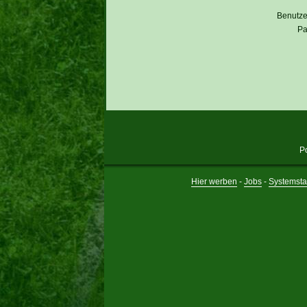
Benutz
Pa
P
Hier werben
-
Jobs
-
Systemsta