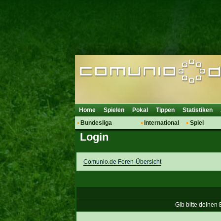
Home
Spielen
Pokal
Tippen
Statistiken
Bundesliga
International
Spiel
Login
Hot News
Vereine
Regeln & 
Talk
WM 2014
Mitglieder
Spielanalyse
Comunio.de Foren-Übersicht
Vereinsdiskussion
Vereinsfragen
Gib bitte deinen