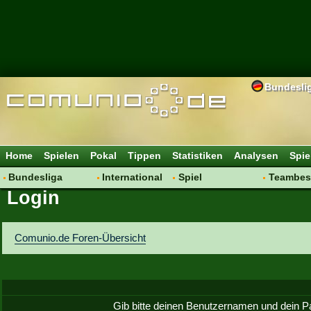
Bundesli
Home
Spielen
Pokal
Tippen
Statistiken
Analysen
Spie
Bundesliga
International
Spiel
Teambes
Login
Hot News
Vereine
Regeln & Tipps
Bewertu
Talk
WM 2014
Mitgliedersuche
Transfer
Spielanalyse
Aufstellu
Comunio.de Foren-Übersicht
Vereinsdiskussion
Saisonü
Vereinsfragen
Gib bitte deinen Benutzernamen und dein P