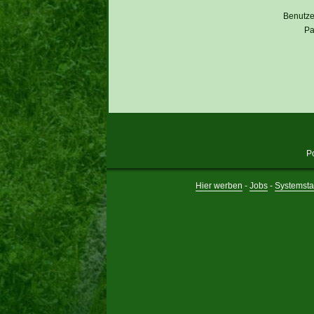
Benutz
Pa
P
Hier werben
-
Jobs
-
Systemsta