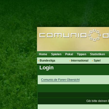
Home
Spielen
Pokal
Tippen
Statistiken
Bundesliga
International
Spiel
Login
Hot News
Vereine
Regeln & 
Talk
WM 2014
Mitglieder
Spielanalyse
Comunio.de Foren-Übersicht
Vereinsdiskussion
Vereinsfragen
Gib bitte deinen