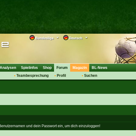
Bundesliga
Deutsch
Analysen
Spielinfos
Shop
Forum
Magazin
BL-News
Teambesprechung
Profil
Suchen
Anmelden
Tipps
Bewertungen
suche
Transfers & Co.
FAQ
Aufstellung
Support
Saisonübergang
 Benutzernamen und dein Passwort ein, um dich einzuloggen!