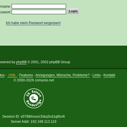
ername:
sswort:
Ich habe mein Passwort vergessen!
owered by
phpBB
© 2001, 2002 phpBB Group
tus
-
Hilfe
-
Features
-
Anregungen, Wünsche, Probleme?
-
Links
-
Kontakt
© 2000-2026 comunio.net
Session ID: v078lkhvucic5duj3cd1gt0o4i
Server Addr: 192.168.113.119