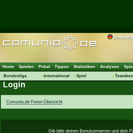
Bundesli
Home
Spielen
Pokal
Tippen
Statistiken
Analysen
Spie
Bundesliga
International
Spiel
Teambes
Login
Hot News
Vereine
Regeln & Tipps
Bewertu
Talk
WM 2014
Mitgliedersuche
Transfer
Spielanalyse
Aufstellu
Comunio.de Foren-Übersicht
Vereinsdiskussion
Saisonü
Vereinsfragen
Gib bitte deinen Benutzernamen und dein P