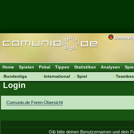
Bundesli
Home
Spielen
Pokal
Tippen
Statistiken
Analysen
Spie
Bundesliga
International
Spiel
Teambes
Login
Hot News
Vereine
Regeln & Tipps
Bewertu
Talk
WM 2014
Mitgliedersuche
Transfer
Spielanalyse
Aufstellu
Comunio.de Foren-Übersicht
Vereinsdiskussion
Saisonü
Vereinsfragen
Gib bitte deinen Benutzernamen und dein P