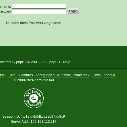
ername:
sswort:
Ich habe mein Passwort vergessen!
owered by
phpBB
© 2001, 2002 phpBB Group
tus
-
Hilfe
-
Features
-
Anregungen, Wünsche, Probleme?
-
Links
-
Kontakt
© 2000-2026 comunio.net
Session ID: 4t61efut4a5fftpa9sb97aa8c9
Server Addr: 192.168.113.117