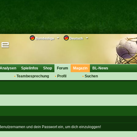
Bundesliga
Deutsch
Analysen
Spielinfos
Shop
Forum
Magazin
BL-News
Teambesprechung
Profil
Suchen
Anmelden
Tipps
Bewertungen
suche
Transfers & Co.
FAQ
Aufstellung
Support
Saisonübergang
 Benutzernamen und dein Passwort ein, um dich einzuloggen!