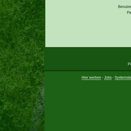
Benutz
Pa
P
Hier werben
-
Jobs
-
Systemsta