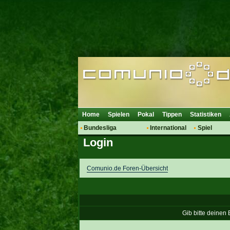
Home
Spielen
Pokal
Tippen
Statistiken
Bundesliga
International
Spiel
Login
Hot News
Vereine
Regeln & 
Talk
WM 2014
Mitglieder
Spielanalyse
Comunio.de Foren-Übersicht
Vereinsdiskussion
Vereinsfragen
Gib bitte deinen