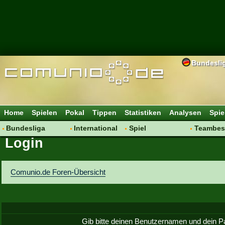
Bundesli
Home
Spielen
Pokal
Tippen
Statistiken
Analysen
Spie
Bundesliga
International
Spiel
Teambes
Login
Hot News
Vereine
Regeln & Tipps
Bewertu
Talk
WM 2014
Mitgliedersuche
Transfer
Spielanalyse
Aufstellu
Comunio.de Foren-Übersicht
Vereinsdiskussion
Saisonü
Vereinsfragen
Gib bitte deinen Benutzernamen und dein P