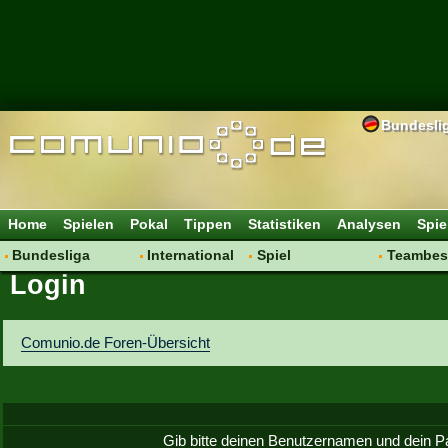
Bundesli
Home
Spielen
Pokal
Tippen
Statistiken
Analysen
Spie
Bundesliga
International
Spiel
Teambes
Login
Hot News
Vereine
Regeln & Tipps
Bewertu
Talk
WM 2014
Mitgliedersuche
Transfer
Spielanalyse
Aufstellu
Comunio.de Foren-Übersicht
Vereinsdiskussion
Saisonü
Vereinsfragen
Gib bitte deinen Benutzernamen und dein P