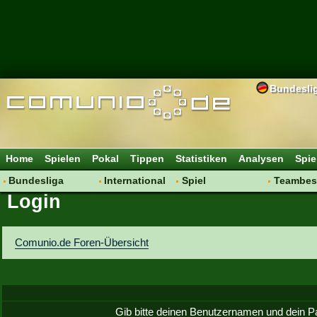
Bundesli
Home
Spielen
Pokal
Tippen
Statistiken
Analysen
Spie
Bundesliga
International
Spiel
Teambes
Login
Hot News
Vereine
Regeln & Tipps
Bewertu
Talk
WM 2014
Mitgliedersuche
Transfer
Spielanalyse
Aufstellu
Comunio.de Foren-Übersicht
Vereinsdiskussion
Saisonü
Vereinsfragen
Gib bitte deinen Benutzernamen und dein P