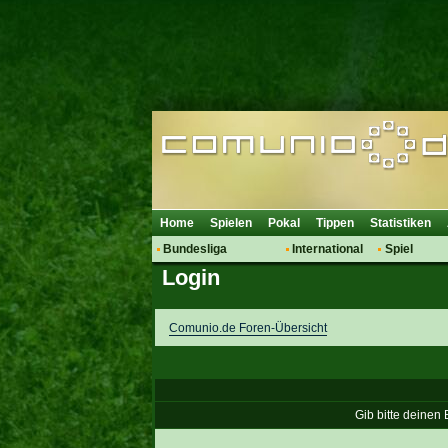
Home
Spielen
Pokal
Tippen
Statistiken
Bundesliga
International
Spiel
Login
Hot News
Vereine
Regeln & 
Talk
WM 2014
Mitglieder
Spielanalyse
Comunio.de Foren-Übersicht
Vereinsdiskussion
Vereinsfragen
Gib bitte deinen