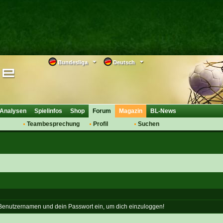
Bundesliga
Deutsch
Analysen
Spielinfos
Shop
Forum
Magazin
BL-News
Teambesprechung
Profil
Suchen
Anmelden
Tipps
Bewertungen
suche
Transfers & Co.
FAQ
Aufstellung
Support
Saisonübergang
 Benutzernamen und dein Passwort ein, um dich einzuloggen!