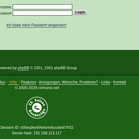
ername:
sswort:
Ich habe mein Passwort vergessen!
owered by
phpBB
© 2001, 2002 phpBB Group
tus
-
Hilfe
-
Features
-
Anregungen, Wünsche, Probleme?
-
Links
-
Kontakt
© 2000-2026 comunio.net
Session ID: o00eqfeet44ekvm6uudedl7h52
Server Addr: 192.168.113.117