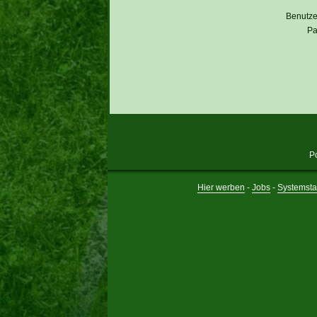
Benutz
Pa
P
Hier werben
-
Jobs
-
Systemsta