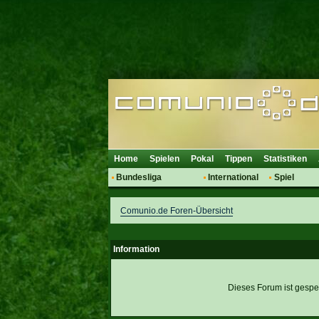
Home
Spielen
Pokal
Tippen
Statistiken
Bundesliga
International
Spiel
Hot News
Vereine
Regeln & 
Comunio.de Foren-Übersicht
Talk
WM 2014
Mitglieder
Spielanalyse
Vereinsdiskussion
Information
Vereinsfragen
Dieses Forum ist gesper