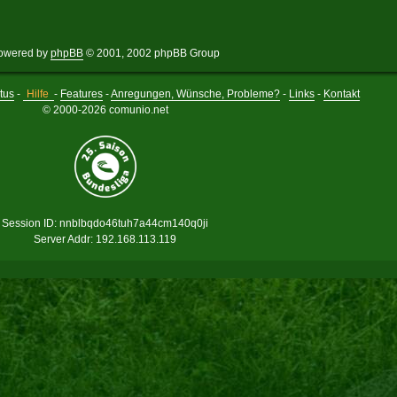
owered by
phpBB
© 2001, 2002 phpBB Group
tus
-
Hilfe
-
Features
-
Anregungen, Wünsche, Probleme?
-
Links
-
Kontakt
© 2000-2026 comunio.net
Session ID: nnblbqdo46tuh7a44cm140q0ji
Server Addr: 192.168.113.119