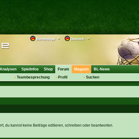
Bundesliga
Deutsch
Analysen
Spielinfos
Shop
Forum
Magazin
BL-News
Teambesprechung
Profil
Suchen
Anmelden
Tipps
Bewertungen
suche
Transfers & Co.
FAQ
Aufstellung
Support
Saisonübergang
rt, du kannst keine Beiträge editieren, schreiben oder beantworten.