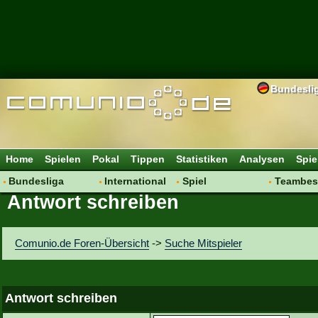
Bundesli
Home
Spielen
Pokal
Tippen
Statistiken
Analysen
Spie
Bundesliga
International
Spiel
Teambes
Antwort schreiben
Hot News
Vereine
Regeln & Tipps
Bewertu
Talk
WM 2014
Mitgliedersuche
Transfer
Spielanalyse
Aufstellu
Comunio.de Foren-Übersicht
->
Suche Mitspieler
Vereinsdiskussion
Saisonü
Vereinsfragen
Antwort schreiben