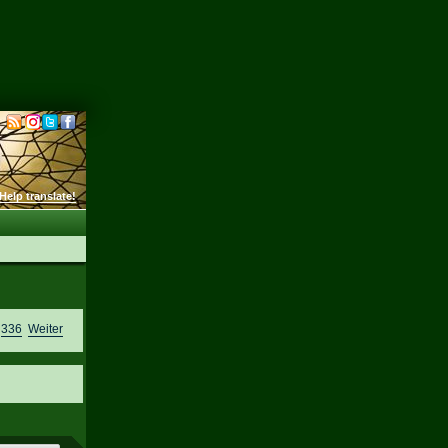
Help translate!
,
336
Weiter