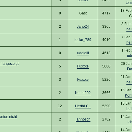
tom
13 Feb
0
Gast
4717
G
8 Feb 
2
Jano24
3365
hei
7 Feb 
1
locke_789
4010
hei
1 Feb 
0
udelelli
4613
ude
hr angezeigt
26 Jan
5
Fuxxxe
5080
Fu
21 Jan
3
Fuxxxe
5226
hei
15 Jan
2
Kohle202
3666
Koh
15 Jan
12
Herthi-CL
5390
hei
niert nicht
14 Jan
2
jahnosch
2782
ich
14 Jan