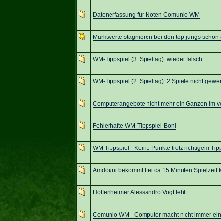
Datenerfassung für Noten Comunio WM
Marktwerte stagnieren bei den top-jungs schon
WM-Tippspiel (3. Spieltag): wieder falsch
WM-Tippspiel (2. Spieltag): 2 Spiele nicht gewer
Computerangebote nicht mehr ein Ganzen im vo
Fehlerhafte WM-Tippspiel-Boni
WM Tippspiel - Keine Punkte trotz richtigem Tip
Amdouni bekommt bei ca 15 Minuten Spielzeit 
Hoffenheimer Alessandro Vogt fehlt
Comunio WM - Computer macht nicht immer ein