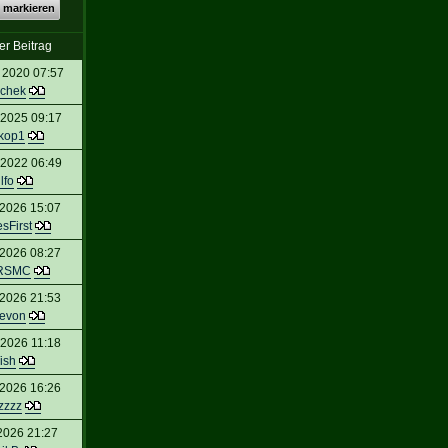
 markieren
er Beitrag
 2020 07:57
chek
 2025 09:17
kop1
 2022 06:49
lfo
 2026 15:07
sFirst
 2026 08:27
RSMC
 2026 21:53
evon
 2026 11:18
ish
 2026 16:26
zzzz
 2026 21:27