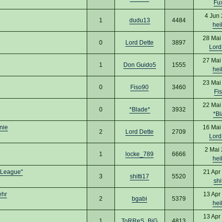
Fu
4 Jun
1
dudu13
4484
hei
28 Mai
0
Lord Dette
3897
Lord
27 Mai
1
Don Guido5
1555
hei
23 Mai
0
Fiso90
3460
Fi
22 Mai
0
*Blade*
3932
*Bl
nie
16 Mai
2
Lord Dette
2709
Lord
2 Mai
1
locke_789
6666
hei
 League"
21 Apr
3
shitti17
5520
shi
ehr
13 Apr
2
bgabi
5379
hei
13 Apr
1
ToRReS_BiG
4813