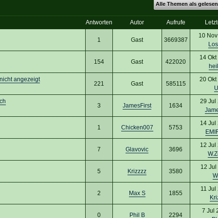
Alle Themen als gelesen
Antworten
Autor
Aufrufe
Letzt
10 Nov
1
Gast
3669387
Los
14 Okt
154
Gast
422020
hei
 nicht angezeigt
20 Okt
221
Gast
585115
U
ch
29 Jul
3
JamesFirst
1634
Jame
14 Jul
1
Chicken007
5753
EMI
12 Jul
7
Glavovic
3696
W.Z
12 Jul
5
Krizzzz
3580
W
11 Jul
2
Max S
1855
Kri
7 Jul
0
Phil B
2294