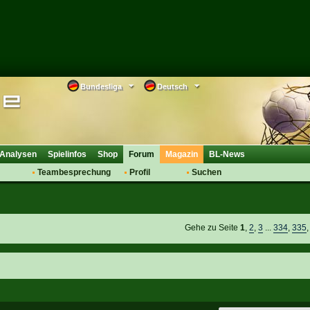
Bundesliga
Deutsch
Analysen
Spielinfos
Shop
Forum
Magazin
BL-News
Teambesprechung
Profil
Suchen
Anmelden
Tipps
Bewertungen
suche
Transfers & Co.
FAQ
Aufstellung
Support
Gehe zu Seite
1
,
2
,
3
...
334
,
335
Saisonübergang