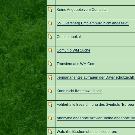
Keine Angebote vom Computer
SV Elversberg Emblem wird nicht angezeigt.
Comuniopokal
Comunio WM Suche
Transfermarkt WM Com
permananentes abfragen der Datenschutzrichtli
Kann nicht live einwechseln
Fehlerhafte Bezeichnung des Symbols "Europa
Anonyme Angebote aktiviert, keine Angebote m
Watchlist löschen ohne plus oder pro