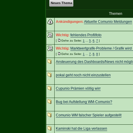
Neues Thema
Themen
Ankündigungen:
Aktuelle Comunio Meldungen
Wichtig:
fehlendes Profilfoto
[
Gehe zu Seite:
1
...
5
,
6
,
7
]
Wichtig:
Marktwertgrafik-Probleme / Grafik wird
[
Gehe zu Seite:
1
...
7
,
8
,
9
]
Ansteuerung des Dashboards/News nicht mögli
pokal geht noch nicht einzustellen
Cupunio Prämien völlig wirr
Bug bei Aufstellung WM-Comunio?
Comunio WM falscher Spieler aufgestellt
Kaminski hat die Liga verlassen