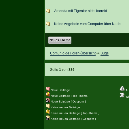
Amenda mit Eigentor nicht korrekt
Keine Angebote vom Computer über Nacht
Neues Thema
Comunio.de Foren-Übersicht
->
Bugs
Seite
1
von
336
Neue Beiträge
An
Neue Beiträge [ Top-Thema ]
Wic
Neue Beiträge [ Gesperrt ]
Keine neuen Beiträge
Keine neuen Beiträge [ Top-Thema ]
Keine neuen Beiträge [ Gesperrt ]