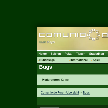
basic
Player
Home
Spielen
Pokal
Tippen
Statistiken
Bundesliga
International
Spiel
Bugs
Hot News
Vereine
Regeln & 
Talk
WM 2014
Mitglieder
Spielanalyse
Moderatoren
: Keine
Vereinsdiskussion
Vereinsfragen
Comunio.de Foren-Übersicht
->
Bugs