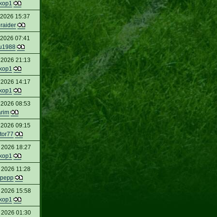
kop1
 2026 15:37
raider
 2026 07:41
u1988
 2026 21:13
kop1
 2026 14:17
kop1
 2026 08:53
rim
 2026 09:15
tor77
 2026 18:27
kop1
 2026 11:28
_pepp
 2026 15:58
kop1
 2026 01:30