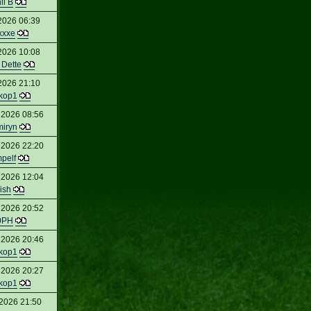
il B
 2026 06:39
xxxe
 2026 10:08
 Dette
 2026 21:10
kop1
 2026 08:56
iryn
 2026 22:20
pelf
 2026 12:04
ish
 2026 20:52
0PH
 2026 20:46
kop1
 2026 20:27
kop1
 2026 21:50