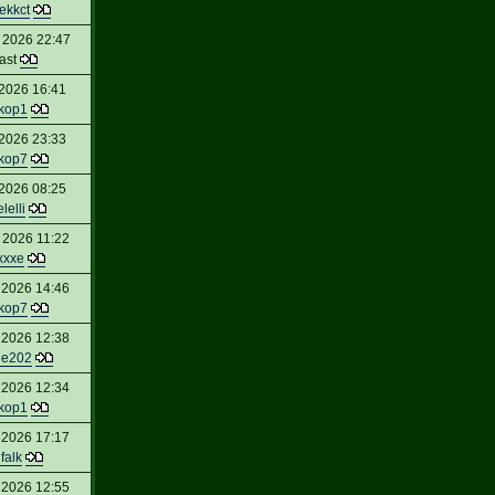
ekkct
 2026 22:47
ast
2026 16:41
kop1
2026 23:33
kop7
2026 08:25
lelli
 2026 11:22
xxxe
 2026 14:46
kop7
 2026 12:38
le202
 2026 12:34
kop1
 2026 17:17
falk
 2026 12:55