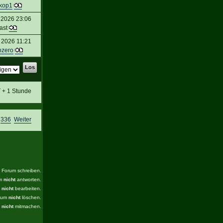
kop1
 2026 23:06
ast
 2026 11:21
ozero
T + 1 Stunde
,
336
Weiter
s Forum schreiben.
um
nicht
antworten.
m
nicht
bearbeiten.
orum
nicht
löschen.
m
nicht
mitmachen.