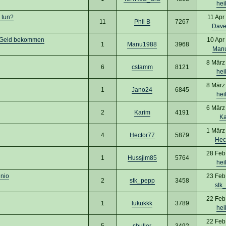
hei
 tun?
11 Apr
11
Phil B
7267
Dave
in Geld bekommen
10 Apr
1
Manu1988
3968
Man
8 März
6
cstamm
8121
hei
8 März
1
Jano24
6845
hei
6 März
2
Karim
4191
Ka
1 März
4
Hector77
5879
Hec
28 Feb
1
Hussjim85
5764
hei
unio
23 Feb
2
stk_pepp
3458
stk
22 Feb
1
lukukkk
3789
hei
22 Feb
5
sbuller
3492