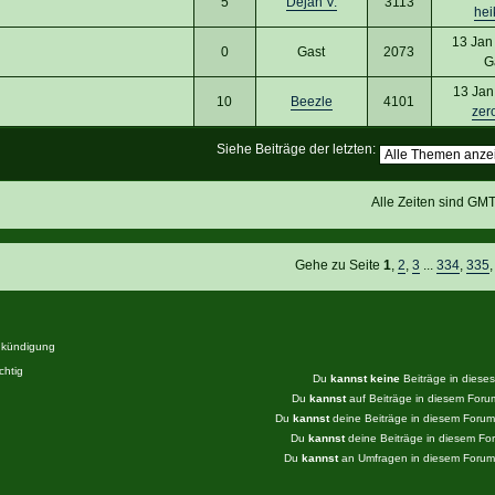
5
Dejan V.
3113
hei
13 Jan
0
Gast
2073
G
13 Jan
10
Beezle
4101
zer
Siehe Beiträge der letzten:
Alle Zeiten sind GM
Gehe zu Seite
1
,
2
,
3
...
334
,
335
kündigung
htig
Du
kannst keine
Beiträge in diese
Du
kannst
auf Beiträge in diesem For
Du
kannst
deine Beiträge in diesem Foru
Du
kannst
deine Beiträge in diesem F
Du
kannst
an Umfragen in diesem Foru