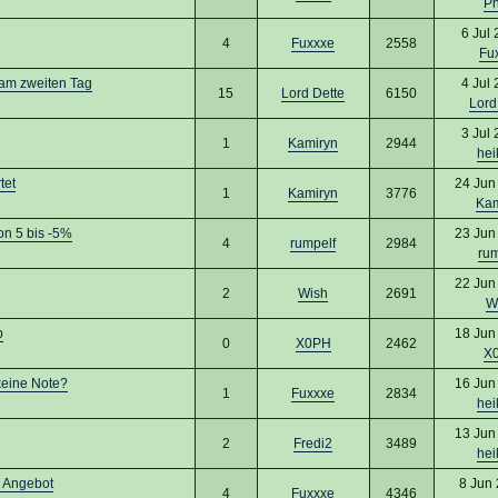
Ph
6 Jul
4
Fuxxxe
2558
Fu
 am zweiten Tag
4 Jul
15
Lord Dette
6150
Lord
3 Jul
1
Kamiryn
2944
hei
tet
24 Jun
1
Kamiryn
3776
Kam
n 5 bis -5%
23 Jun
4
rumpelf
2984
rum
22 Jun
2
Wish
2691
W
p
18 Jun
0
X0PH
2462
X
keine Note?
16 Jun
1
Fuxxxe
2834
hei
13 Jun
2
Fredi2
3489
hei
 Angebot
8 Jun
4
Fuxxxe
4346