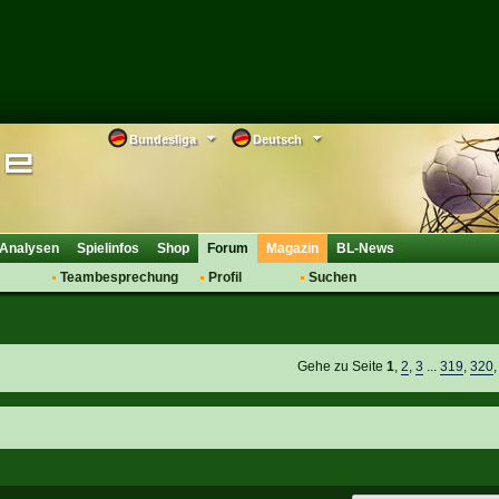
Bundesliga
Deutsch
Analysen
Spielinfos
Shop
Forum
Magazin
BL-News
Teambesprechung
Profil
Suchen
Anmelden
Tipps
Bewertungen
suche
Transfers & Co.
FAQ
Aufstellung
Support
Gehe zu Seite
1
,
2
,
3
...
319
,
320
Saisonübergang