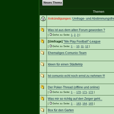
Neues Thema
Themen
Ankündigungen:
Umfrage- und Abstimmungsth
Was ist aus dem alten Forum geworden ?
[
Gehe zu Seite:
1
,
2
,
3
]
[Umfrage]
"We Play Football"-League
[
Gehe zu Seite:
1
...
10
,
11
,
12
]
Ehemaliges Comunio-Team
Ideen für einen Städtetrip
Ist comunio echt noch ernst zu nehmen !!!
Der Poker-Thread (offline und online)
[
Gehe zu Seite:
1
...
170
,
171
,
172
]
Was mir so richtig auf den Zeiger geht...
[
Gehe zu Seite:
1
...
163
,
164
,
165
]
Box für den Garten