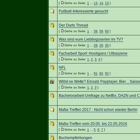
[
Gehe zu Seite:
1
...
13
,
14
,
15
]
Fußball-Interessierte gesucht
Der Darts Thread
[
Gehe zu Seite:
1
...
58
,
59
,
60
]
Was sind eure Lieblingsserien im TV?
[
Gehe zu Seite:
1
...
28
,
29
,
30
]
Facharbeit Sport: Hooligans / Ultraszene
[
Gehe zu Seite:
1
,
2
,
3
,
4
]
NFL
[
Gehe zu Seite:
1
...
91
,
92
,
93
]
Willst ne Wette? Einsatz Payplayer, Bier .. Sai
[
Gehe zu Seite:
1
,
2
,
3
]
Bachelorarbeit-Umfrage zu Netflix, DAZN und C
Mafia-Treffen 2017 - Nicht schon wieder Berlin
Mafia-Treffen vom 20.05. bis 22.05.2016
[
Gehe zu Seite:
1
...
5
,
6
,
7
]
Buchempfehlungen