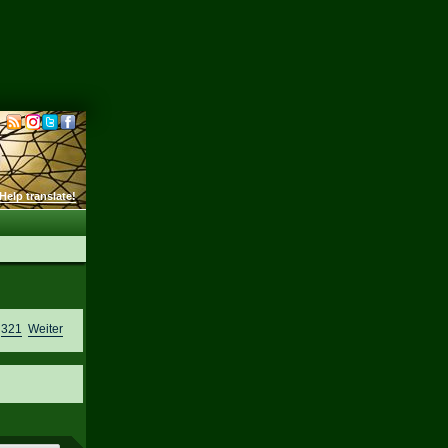
Help translate!
,
321
Weiter