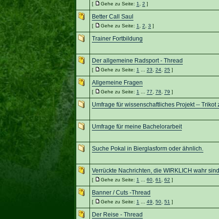
[
Gehe zu Seite:
1
,
2
]
Better Call Saul
[
Gehe zu Seite:
1
,
2
,
3
]
Trainer Fortbildung
Der allgemeine Radsport - Thread
[
Gehe zu Seite:
1
...
23
,
24
,
25
]
Allgemeine Fragen
[
Gehe zu Seite:
1
...
77
,
78
,
79
]
Umfrage für wissenschaftliches Projekt -- Triko
Umfrage für meine Bachelorarbeit
Suche Pokal in Bierglasform oder ähnlich.
Verrückte Nachrichten, die WIRKLICH wahr sind !
[
Gehe zu Seite:
1
...
60
,
61
,
62
]
Banner / Cuts -Thread
[
Gehe zu Seite:
1
...
49
,
50
,
51
]
Der Reise - Thread