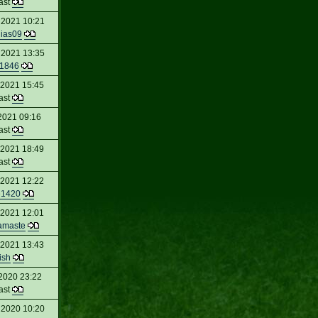
ast
 2021 10:21
hias09
 2021 13:35
g1846
 2021 15:45
ast
2021 09:16
ast
 2021 18:49
ast
 2021 12:22
e1420
 2021 12:01
amaste
 2021 13:43
ish
2020 23:22
ast
 2020 10:20