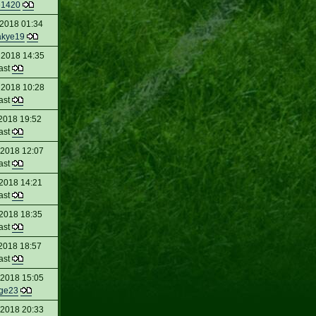
e1420
 2018 01:34
akye19
 2018 14:35
ast
 2018 10:28
ast
2018 19:52
ast
 2018 12:07
ast
 2018 14:21
ast
 2018 18:35
ast
 2018 18:57
ast
 2018 15:05
ge23
 2018 20:33