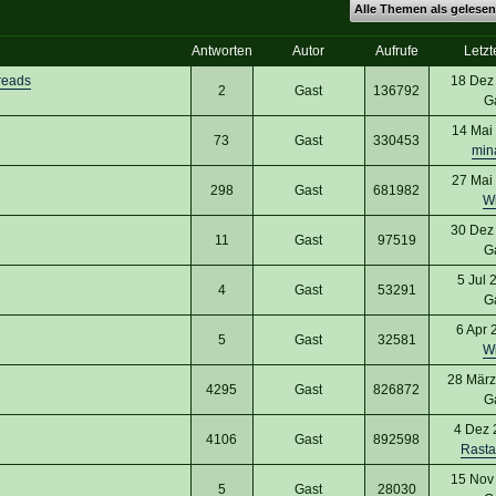
Alle Themen als gelesen
Antworten
Autor
Aufrufe
Letzt
reads
18 Dez
2
Gast
136792
G
14 Mai
73
Gast
330453
min
27 Mai
298
Gast
681982
W
30 Dez
11
Gast
97519
G
5 Jul 
4
Gast
53291
G
6 Apr 
5
Gast
32581
W
28 März
4295
Gast
826872
G
4 Dez 
4106
Gast
892598
Rast
15 Nov
5
Gast
28030