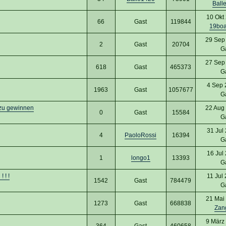
Ball
10 Okt
66
Gast
119844
19bo
29 Sep
2
Gast
20704
G
27 Sep
618
Gast
465373
G
4 Sep 
1963
Gast
1057677
G
t zu gewinnen
22 Aug
0
Gast
15584
G
31 Jul
4
PaoloRossi
16394
G
16 Jul
1
longo1
13393
G
 ! !
11 Jul
1542
Gast
784479
G
21 Mai
1273
Gast
668838
Zan
9 März
364
Gast
460658