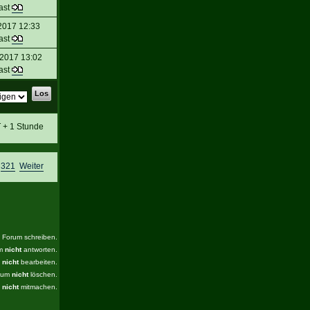
ast
2017 12:33
ast
 2017 13:02
ast
T + 1 Stunde
,
321
Weiter
s Forum schreiben.
um
nicht
antworten.
m
nicht
bearbeiten.
orum
nicht
löschen.
m
nicht
mitmachen.