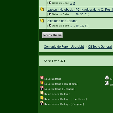
[
Gehe zu Seite:
1
,
2
]
Laptop - Notebook - PC -Kaufberatung (1. Post 
[
Gehe zu Seite:
1
...
29
,
30
,
31
]
Stilblüten des Forums
[
Gehe zu Seite:
1
...
15
,
16
,
17
]
Neues Thema
Comunio.de Foren-Übersicht
->
Off Topic General
Seite
1
von
321
Neue Beiträge
An
Neue Beiträge [ Top-Thema ]
Wic
Neue Beiträge [ Gesperrt ]
Keine neuen Beiträge
Keine neuen Beiträge [ Top-Thema ]
Keine neuen Beiträge [ Gesperrt ]