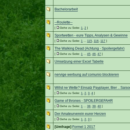
Bachelorarbeit
--Roulette--
[
Gehe zu Seite:
1
,
2
]
Sportwetten - eure Tipps, Analysen & Gewinne
[
Gehe zu Seite:
1
...
115
,
116
,
117
]
The Walking Dead (Achtung - Spoilergefahr)
[
Gehe zu Seite:
1
...
45
,
46
,
47
]
Umsetzung einer Excel Tabelle
nervige werbung auf comunio blockieren
Willst ne Wette? Einsatz Payplayer, Bier .. Sai
[
Gehe zu Seite:
1
,
2
,
3
,
4
]
Game of thrones - SPOILERGEFAHR
[
Gehe zu Seite:
1
...
38
,
39
,
40
]
Der Amateurverein eurer Herzen
[
Gehe zu Seite:
1
,
2
,
3
]
[Umfrage]
Formel 1 2017