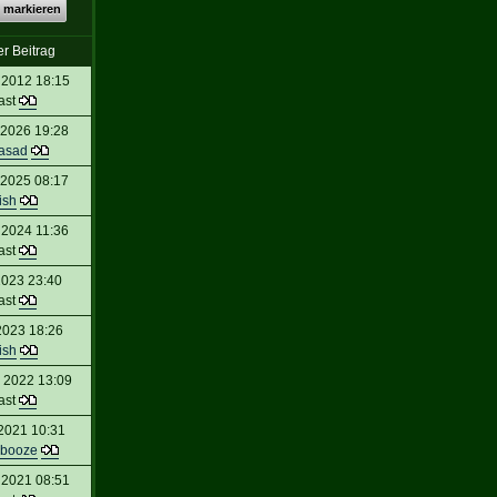
 markieren
er Beitrag
 2012 18:15
ast
 2026 19:28
asad
 2025 08:17
ish
 2024 11:36
ast
2023 23:40
ast
2023 18:26
ish
 2022 13:09
ast
2021 10:31
abooze
 2021 08:51