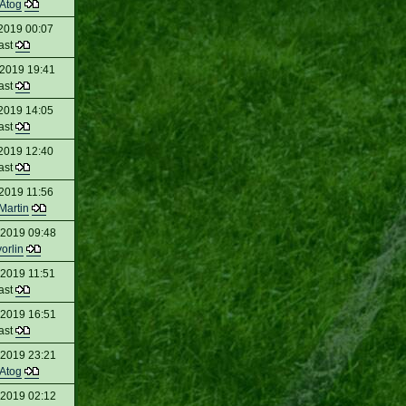
 Atog
2019 00:07
ast
 2019 19:41
ast
2019 14:05
ast
2019 12:40
ast
 2019 11:56
Martin
 2019 09:48
orlin
 2019 11:51
ast
 2019 16:51
ast
 2019 23:21
 Atog
 2019 02:12