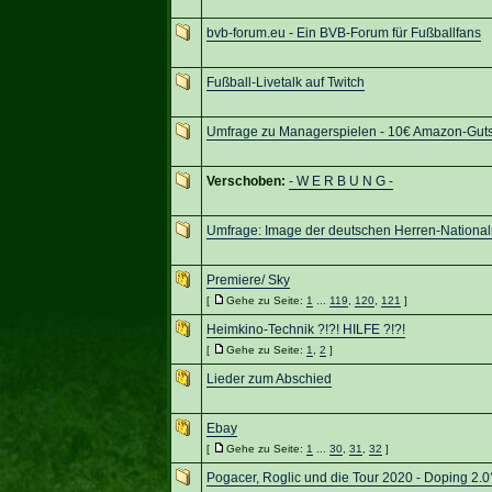
bvb-forum.eu - Ein BVB-Forum für Fußballfans
Fußball-Livetalk auf Twitch
Umfrage zu Managerspielen - 10€ Amazon-Gut
Verschoben:
- W E R B U N G -
Umfrage: Image der deutschen Herren-Nationa
Premiere/ Sky
[
Gehe zu Seite:
1
...
119
,
120
,
121
]
Heimkino-Technik ?!?! HILFE ?!?!
[
Gehe zu Seite:
1
,
2
]
Lieder zum Abschied
Ebay
[
Gehe zu Seite:
1
...
30
,
31
,
32
]
Pogacer, Roglic und die Tour 2020 - Doping 2.0