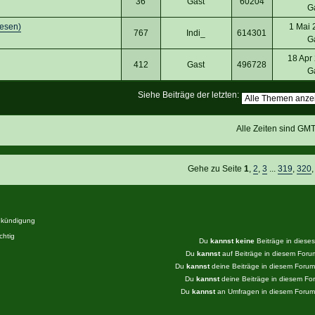
36
Gast
60204
G
lesen)
1 Mai 
767
Indi_
614301
G
18 Apr
412
Gast
496728
G
Siehe Beiträge der letzten:
Alle Zeiten sind GM
Gehe zu Seite
1
,
2
,
3
...
319
,
320
kündigung
htig
Du
kannst keine
Beiträge in diese
Du
kannst
auf Beiträge in diesem For
Du
kannst
deine Beiträge in diesem Foru
Du
kannst
deine Beiträge in diesem F
Du
kannst
an Umfragen in diesem Foru