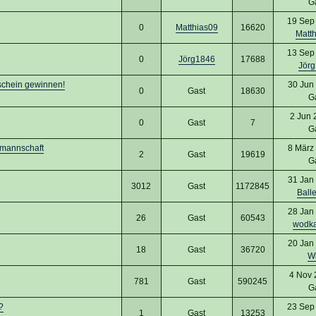
G
19 Sep
0
Matthias09
16620
Matt
13 Sep
0
Jörg1846
17688
Jör
schein gewinnen!
30 Jun
0
Gast
18630
G
2 Jun 
0
Gast
7
G
lmannschaft
8 März
2
Gast
19619
G
31 Jan
3012
Gast
1172845
Ball
28 Jan
26
Gast
60543
wodk
20 Jan
18
Gast
36720
W
4 Nov 
781
Gast
590245
G
?
23 Sep
1
Gast
13253