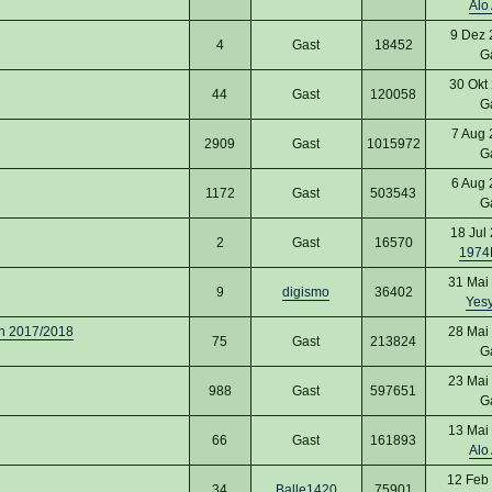
Alo
9 Dez 
4
Gast
18452
G
30 Okt
44
Gast
120058
G
7 Aug 
2909
Gast
1015972
G
6 Aug 
1172
Gast
503543
G
18 Jul
2
Gast
16570
1974
31 Mai
9
digismo
36402
Yesy
son 2017/2018
28 Mai
75
Gast
213824
G
23 Mai
988
Gast
597651
G
13 Mai
66
Gast
161893
Alo
12 Feb
34
Balle1420
75901