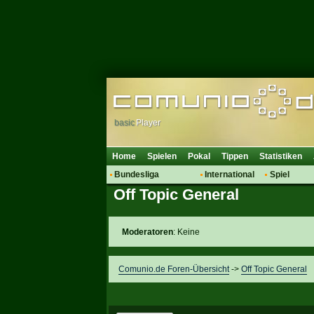
basic
Player
Home
Spielen
Pokal
Tippen
Statistiken
Bundesliga
International
Spiel
Off Topic General
Hot News
Vereine
Regeln & 
Talk
WM 2014
Mitglieder
Spielanalyse
Moderatoren
: Keine
Vereinsdiskussion
Vereinsfragen
Comunio.de Foren-Übersicht
->
Off Topic General