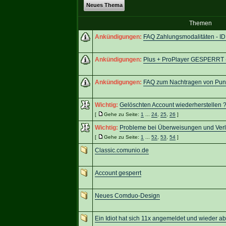
Neues Thema
Themen
Ankündigungen:
FAQ Zahlungsmodalitäten - ID
Ankündigungen:
Plus + ProPlayer GESPERRT -
Ankündigungen:
FAQ zum Nachtragen von Pun
Wichtig:
Gelöschten Account wiederherstellen ? 
[
Gehe zu Seite:
1
...
24
,
25
,
26
]
Wichtig:
Probleme bei Überweisungen und Ver
[
Gehe zu Seite:
1
...
52
,
53
,
54
]
Classic.comunio.de
Account gesperrt
Neues Comduo-Design
Ein Idiot hat sich 11x angemeldet und wieder a