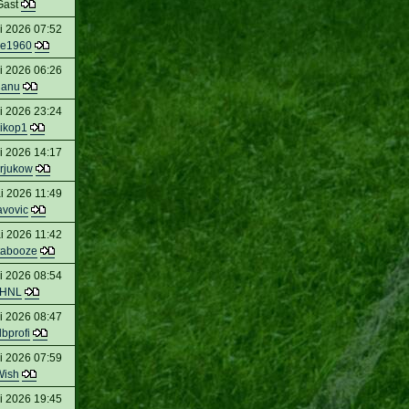
Gast
i 2026 07:52
ae1960
i 2026 06:26
danu
i 2026 23:24
ikop1
i 2026 14:17
irjukow
i 2026 11:49
avovic
i 2026 11:42
tabooze
i 2026 08:54
HNL
i 2026 08:47
bprofi
i 2026 07:59
Wish
i 2026 19:45