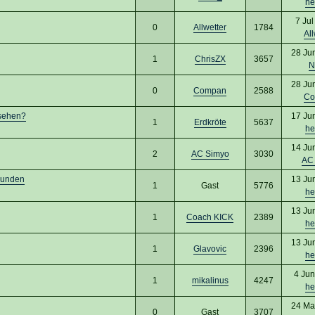
he
7 Jul
0
Allwetter
1784
All
28 Ju
1
ChrisZX
3657
N
28 Ju
0
Compan
2588
Co
nsehen?
17 Ju
1
Erdkröte
5637
he
14 Ju
2
AC Simyo
3030
AC
wunden
13 Ju
1
Gast
5776
he
13 Ju
1
Coach KICK
2389
he
13 Ju
1
Glavovic
2396
he
4 Jun
1
mikalinus
4247
he
24 Ma
0
Gast
3707