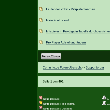
Laufender Pokal - Mitspieler löschen
Mein Kontostand
Mitspieler in Pro-Liga in Tabelle durchgestriche
Pro Player Aufstellung ändern
Neues Thema
Comunio.de Foren-Übersicht
->
Supportforum
Seite
1
von
491
Neue Beiträge
An
Neue Beiträge [ Top-Thema ]
Wic
Neue Beiträge [ Gesperrt ]