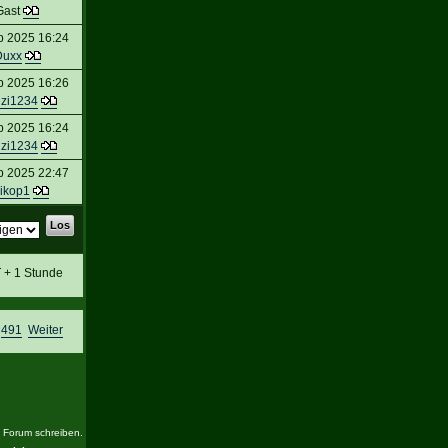
Gast
p 2025 16:24
Duxx
p 2025 16:26
nzi1234
p 2025 16:24
nzi1234
p 2025 22:47
ikop1
T + 1 Stunde
,
491
Weiter
s Forum schreiben.