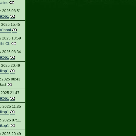
atino
z 2025 08:51
ikop1
 2025 15:45
mJanni
v 2025 13:59
thi-CL
v 2025 08:34
ikop1
 2025 20:49
ikop1
t 2025 08:43
Gast
 2025 21:47
ikop1
p 2025 11:35
ikop1
p 2025 07:11
ikop1
p 2025 20:49