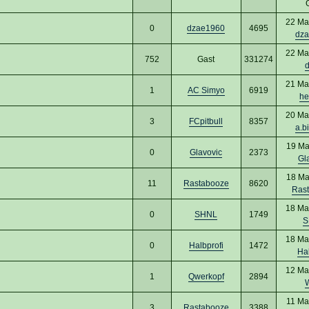
22 Ma
0
dzae1960
4695
dz
22 Ma
752
Gast
331274
21 Ma
1
AC Simyo
6919
he
20 Ma
3
FCpitbull
8357
a.b
19 Ma
0
Glavovic
2373
Gl
18 Ma
11
Rastabooze
8620
Ras
18 Ma
0
SHNL
1749
S
18 Ma
0
Halbprofi
1472
Hal
12 Ma
1
Qwerkopf
2894
11 Ma
3
Rastabooze
3388