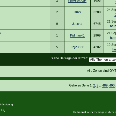
2
#BrAiNwAsH
3653
24 Se
2
Duxx
3288
21 Se
9
Juscha
6745
hei
n
21 Se
1
Kidman41
2969
hei
19 Se
5
Lbj23666
4202
he
Siehe Beiträge der letzten:
Alle Zeiten sind GM
Gehe zu Seite
1
,
2
,
3
...
489
,
490
kündigung
htig
Du
kannst keine
Beiträge in diese