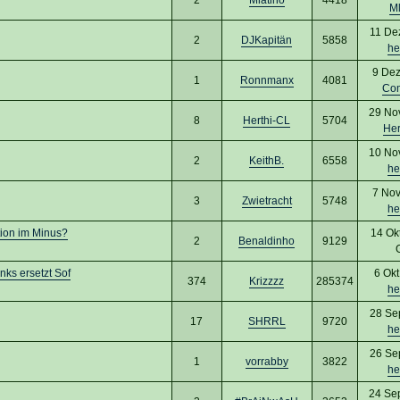
Ml
11 De
2
DJKapitän
5858
he
9 Dez
1
Ronnmanx
4081
Co
29 No
8
Herthi-CL
5704
Her
10 No
2
KeithB.
6558
he
7 Nov
3
Zwietracht
5748
he
tion im Minus?
14 Ok
2
Benaldinho
9129
ks ersetzt Sof
6 Okt
374
Krizzzz
285374
he
28 Se
17
SHRRL
9720
he
26 Se
1
vorrabby
3822
he
24 Se