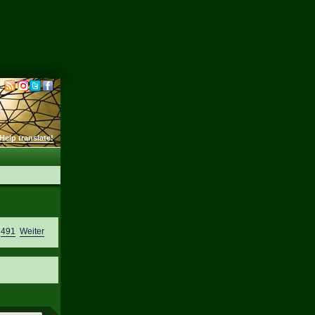
Help translate!
,
491
Weiter