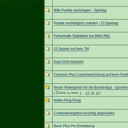
Bitte Punkte nachtragen - Spieltag
Punkte nachträglich zuteilen - 13.Spieltag
Fehlerhafte Statistiken bei BMG-RBL
25 Spieler auf dem TM
Kauf nicht realisiert
Comunio Plus Liveeinwechslung auf leere Posi
Neuer Notengeber für die Bundesliga - Sportmon
[
Gehe zu Seite:
1
...
13
,
14
,
15
]
Noten-Ping-Pong
Computerangebot vorzeitig abgelaufen
Basic Plus Pro Einstellung