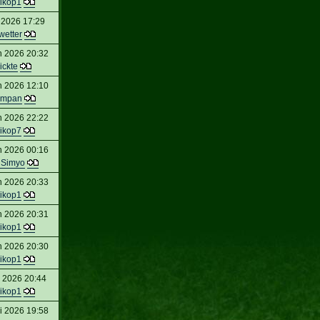
ikop1
 2026 17:29
wetter
n 2026 20:32
ickte
n 2026 12:10
mpan
n 2026 22:22
ikop7
n 2026 00:16
 Simyo
n 2026 20:33
ikop1
n 2026 20:31
ikop1
n 2026 20:30
ikop1
 2026 20:44
ikop1
i 2026 19:58