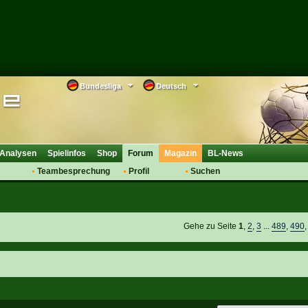
Bundesliga
Deutsch
Analysen
Spielinfos
Shop
Forum
Magazin
BL-News
Teambesprechung
Profil
Suchen
Anmelden
Tipps
Bewertungen
suche
Transfers & Co.
FAQ
Aufstellung
Support
Gehe zu Seite
1
,
2
,
3
...
489
,
490
Saisonübergang