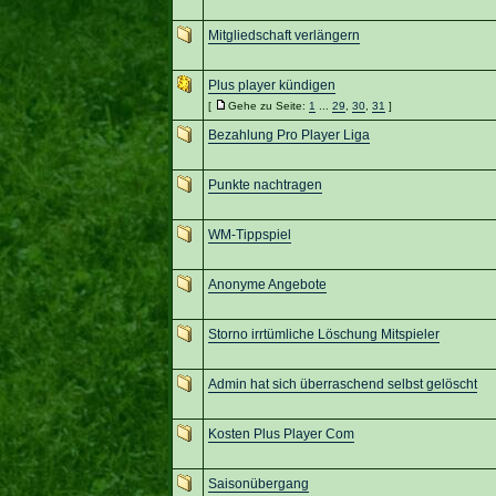
Mitgliedschaft verlängern
Plus player kündigen
[
Gehe zu Seite:
1
...
29
,
30
,
31
]
Bezahlung Pro Player Liga
Punkte nachtragen
WM-Tippspiel
Anonyme Angebote
Storno irrtümliche Löschung Mitspieler
Admin hat sich überraschend selbst gelöscht
Kosten Plus Player Com
Saisonübergang