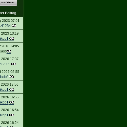
 markieren
ter Beitrag
g 2023 07:01
nzi1234
l 2023 13:19
ikop1
t 2016 14:05
Gast
l 2026 17:37
ni2909
i 2026 05:55
lade*
 2026 13:56
ikop1
l 2026 16:55
ikop1
l 2026 16:54
ikop1
l 2026 16:24