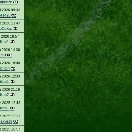
tabooze
i 2026 09:32
le1420
b 2026 21:47
loCoxxx
 2026 19:57
ikop1
n 2026 14:38
Emi1
n 2026 18:00
schton
n 2026 12:33
ikop1
n 2026 21:16
ikop7
z 2025 12:43
ikop1
z 2025 22:21
oakye19
z 2025 16:57