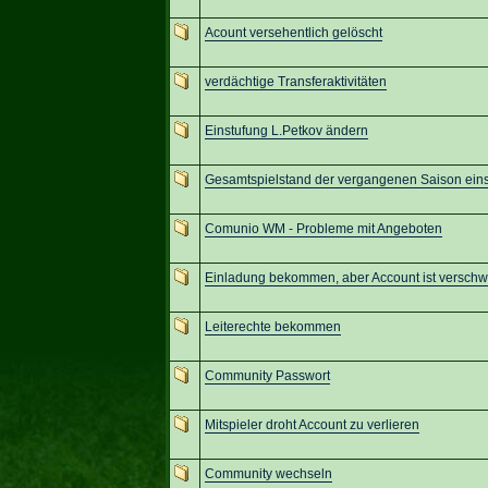
Acount versehentlich gelöscht
verdächtige Transferaktivitäten
Einstufung L.Petkov ändern
Gesamtspielstand der vergangenen Saison ei
Comunio WM - Probleme mit Angeboten
Einladung bekommen, aber Account ist versch
Leiterechte bekommen
Community Passwort
Mitspieler droht Account zu verlieren
Community wechseln