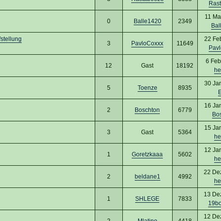
Ras
11 Ma
0
Balle1420
2349
Bal
fstellung
22 Fe
3
PavloCoxxx
11649
Pav
6 Feb
12
Gast
18192
he
30 Ja
5
Toenze
8935
16 Ja
2
Boschton
6779
Bo
15 Ja
3
Gast
5364
he
12 Ja
1
Goretzkaaa
5602
he
22 De
2
beldane1
4992
he
13 De
1
SHLEGE
7833
19b
12 De
2
Mlatino
4418