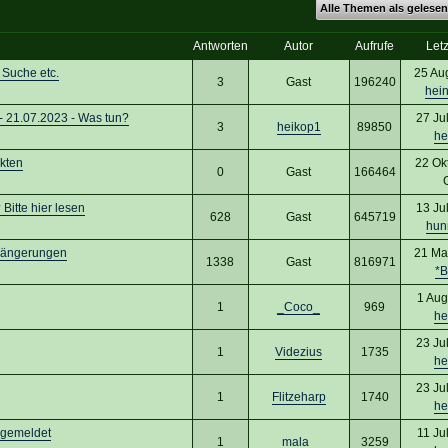
Alle Themen als gelesen
Antworten
Autor
Aufrufe
Letz
 Suche etc.
25 Au
3
Gast
196240
hei
 21.07.2023 - Was tun?
27 Ju
3
heikop1
89850
he
kten
22 Ok
0
Gast
166464
Bitte hier lesen
13 Ju
628
Gast
645719
hun
längerungen
21 Ma
1338
Gast
816971
*B
1 Aug
1
_Coco_
969
he
23 Ju
1
Videzius
1735
he
23 Ju
1
Flitzeharp
1740
he
bgemeldet
11 Ju
1
mala_
3259