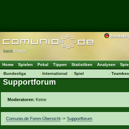
Bundesli
basic
Player
Home
Spielen
Pokal
Tippen
Statistiken
Analysen
Spie
Bundesliga
International
Spiel
Teambes
Supportforum
Hot News
Vereine
Regeln & Tipps
Bewertu
Talk
WM 2014
Mitgliedersuche
Transfer
Spielanalyse
Aufstellu
Moderatoren
: Keine
Vereinsdiskussion
Saisonü
Vereinsfragen
Comunio.de Foren-Übersicht
->
Supportforum