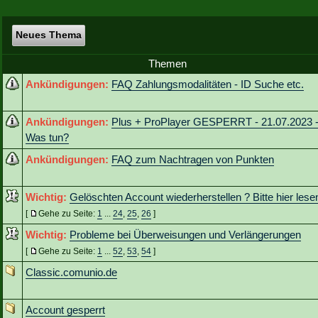
Neues Thema
Themen
Ankündigungen:
FAQ Zahlungsmodalitäten - ID Suche etc.
Ankündigungen:
Plus + ProPlayer GESPERRT - 21.07.2023 
Was tun?
Ankündigungen:
FAQ zum Nachtragen von Punkten
Wichtig:
Gelöschten Account wiederherstellen ? Bitte hier lese
[
Gehe zu Seite:
1
...
24
,
25
,
26
]
Wichtig:
Probleme bei Überweisungen und Verlängerungen
[
Gehe zu Seite:
1
...
52
,
53
,
54
]
Classic.comunio.de
Account gesperrt