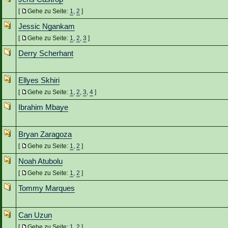
[
Gehe zu Seite:
1
,
2
]
Jessic Ngankam
[
Gehe zu Seite:
1
,
2
,
3
]
Derry Scherhant
Ellyes Skhiri
[
Gehe zu Seite:
1
,
2
,
3
,
4
]
Ibrahim Mbaye
Bryan Zaragoza
[
Gehe zu Seite:
1
,
2
]
Noah Atubolu
[
Gehe zu Seite:
1
,
2
]
Tommy Marques
Can Uzun
[
Gehe zu Seite:
1
,
2
]