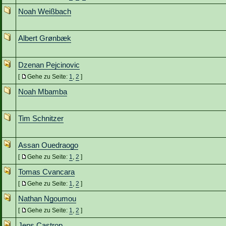
Noah Weißbach
Albert Grønbæk
Dzenan Pejcinovic
[
Gehe zu Seite:
1
,
2
]
Noah Mbamba
Tim Schnitzer
Assan Ouedraogo
[
Gehe zu Seite:
1
,
2
]
Tomas Cvancara
[
Gehe zu Seite:
1
,
2
]
Nathan Ngoumou
[
Gehe zu Seite:
1
,
2
]
Jens Castrop