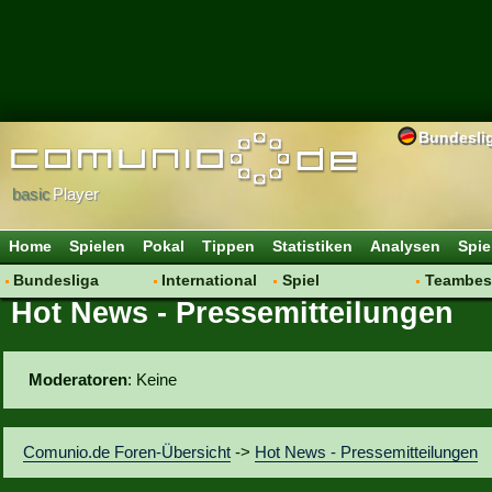
Bundesli
basic
Player
Home
Spielen
Pokal
Tippen
Statistiken
Analysen
Spie
Bundesliga
International
Spiel
Teambes
Hot News - Pressemitteilungen
Hot News
Vereine
Regeln & Tipps
Bewertu
Talk
WM 2014
Mitgliedersuche
Transfer
Spielanalyse
Aufstellu
Moderatoren
: Keine
Vereinsdiskussion
Saisonü
Vereinsfragen
Comunio.de Foren-Übersicht
->
Hot News - Pressemitteilungen