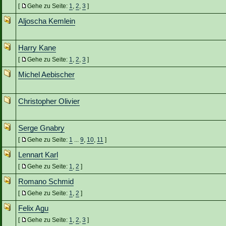
[
Gehe zu Seite:
1
,
2
,
3
]
Aljoscha Kemlein
Harry Kane
[
Gehe zu Seite:
1
,
2
,
3
]
Michel Aebischer
Christopher Olivier
Serge Gnabry
[
Gehe zu Seite:
1
...
9
,
10
,
11
]
Lennart Karl
[
Gehe zu Seite:
1
,
2
]
Romano Schmid
[
Gehe zu Seite:
1
,
2
]
Felix Agu
[
Gehe zu Seite:
1
,
2
,
3
]