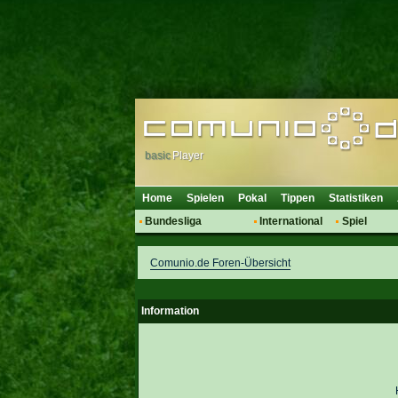
basic
Player
Home
Spielen
Pokal
Tippen
Statistiken
Bundesliga
International
Spiel
Hot News
Vereine
Regeln & 
Comunio.de Foren-Übersicht
Talk
WM 2014
Mitglieder
Spielanalyse
Vereinsdiskussion
Information
Vereinsfragen