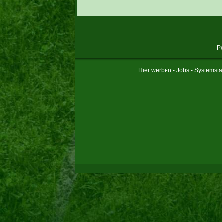
P
Hier werben
-
Jobs
-
Systemsta