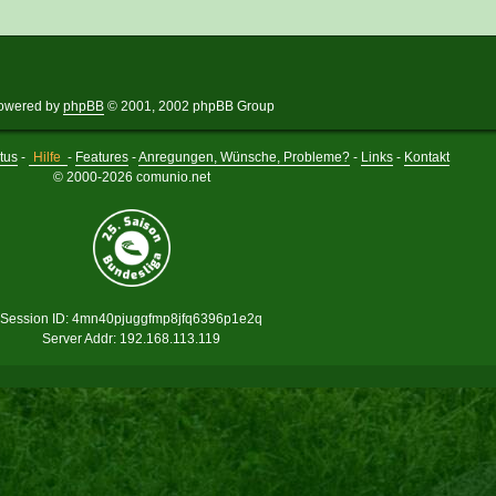
owered by
phpBB
© 2001, 2002 phpBB Group
tus
-
Hilfe
-
Features
-
Anregungen, Wünsche, Probleme?
-
Links
-
Kontakt
© 2000-2026 comunio.net
Session ID: 4mn40pjuggfmp8jfq6396p1e2q
Server Addr: 192.168.113.119