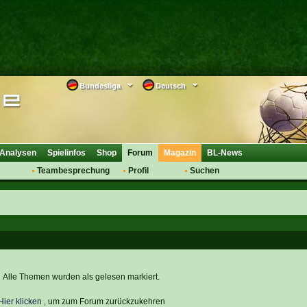
Bundesliga
Deutsch
Analysen
Spielinfos
Shop
Forum
Magazin
BL-News
Teambesprechung
Profil
Suchen
Anmelden
Tipps
Bewertungen
suche
Transfers & Co.
FAQ
Aufstellung
Support
Saisonübergang
Alle Themen wurden als gelesen markiert.
Hier klicken
, um zum Forum zurückzukehren