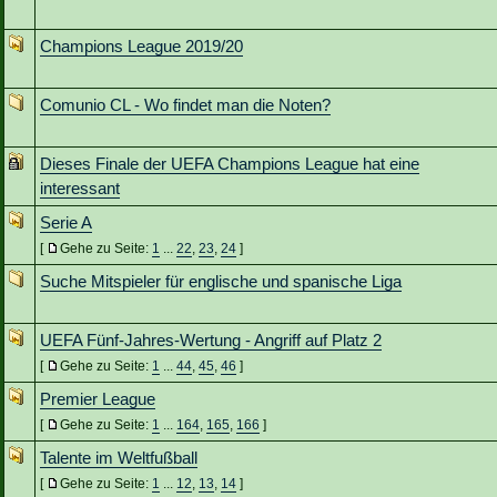
Champions League 2019/20
Comunio CL - Wo findet man die Noten?
Dieses Finale der UEFA Champions League hat eine
interessant
Serie A
[
Gehe zu Seite:
1
...
22
,
23
,
24
]
Suche Mitspieler für englische und spanische Liga
UEFA Fünf-Jahres-Wertung - Angriff auf Platz 2
[
Gehe zu Seite:
1
...
44
,
45
,
46
]
Premier League
[
Gehe zu Seite:
1
...
164
,
165
,
166
]
Talente im Weltfußball
[
Gehe zu Seite:
1
...
12
,
13
,
14
]