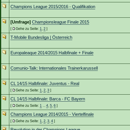
Champions League 2015/2016 - Qualifikation
[Umfrage]
Championsleague Finale 2015
[
Gehe zu Seite:
1
,
2
]
T-Mobile Bundesliga | Österreich
Europaleaque 2014/2015 Halbfinale + Finale
Comunio-Talk: Internationales Trainerkarussell
CL 14/15 Halbfinale: Juventus - Real
[
Gehe zu Seite:
1
,
2
,
3
]
CL 14/15 Halbfinale: Barca - FC Bayern
[
Gehe zu Seite:
1
...
4
,
5
,
6
]
Champions League 2014/2015 - Viertelfinale
[
Gehe zu Seite:
1
,
2
,
3
,
4
]
Revolution in der Champions League