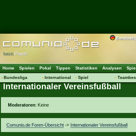
Bundesli
basic
Player
Home
Spielen
Pokal
Tippen
Statistiken
Analysen
Spie
Bundesliga
International
Spiel
Teambes
Internationaler Vereinsfußball
Hot News
Vereine
Regeln & Tipps
Bewertu
Talk
WM 2014
Mitgliedersuche
Transfer
Spielanalyse
Aufstellu
Moderatoren
: Keine
Vereinsdiskussion
Saisonü
Vereinsfragen
Comunio.de Foren-Übersicht
->
Internationaler Vereinsfußball