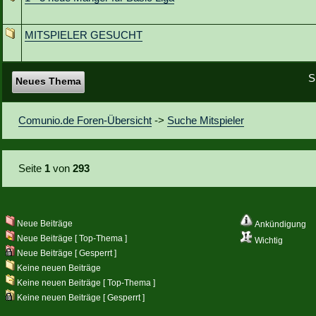
MITSPIELER GESUCHT
S
Neues Thema
Comunio.de Foren-Übersicht
->
Suche Mitspieler
Seite
1
von
293
Neue Beiträge
Ankündigung
Neue Beiträge [ Top-Thema ]
Wichtig
Neue Beiträge [ Gesperrt ]
Keine neuen Beiträge
Keine neuen Beiträge [ Top-Thema ]
Keine neuen Beiträge [ Gesperrt ]