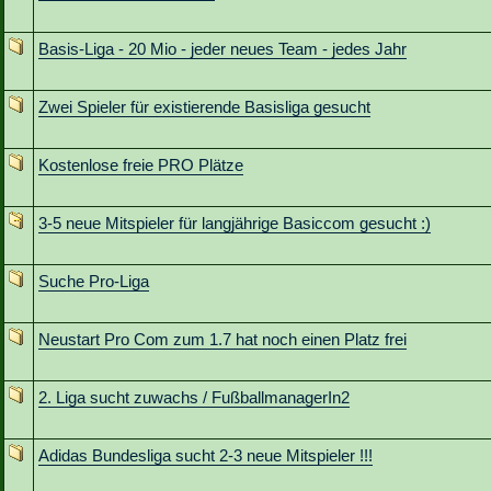
Basis-Liga - 20 Mio - jeder neues Team - jedes Jahr
Zwei Spieler für existierende Basisliga gesucht
Kostenlose freie PRO Plätze
3-5 neue Mitspieler für langjährige Basiccom gesucht :)
Suche Pro-Liga
Neustart Pro Com zum 1.7 hat noch einen Platz frei
2. Liga sucht zuwachs / FußballmanagerIn2
Adidas Bundesliga sucht 2-3 neue Mitspieler !!!