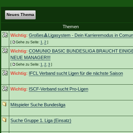
Neues Thema
Themen
Wichtig:
Großes🔺Ligasystem - Dein Karrieremodus in Comun
[
Gehe zu Seite:
1
,
2
]
Wichtig:
COMUNIO BASIC BUNDESLIGA BRAUCHT EINIG
NEUE MANAGER!!!
[
Gehe zu Seite:
1
,
2
,
3
]
Wichtig:
IFCL Verband sucht Ligen für die nächste Saison
Wichtig:
ISCF-Verband sucht Pro-Ligen
Mitspieler Suche Bundesliga
Suche Gruppe 1. Liga (Einsatz)