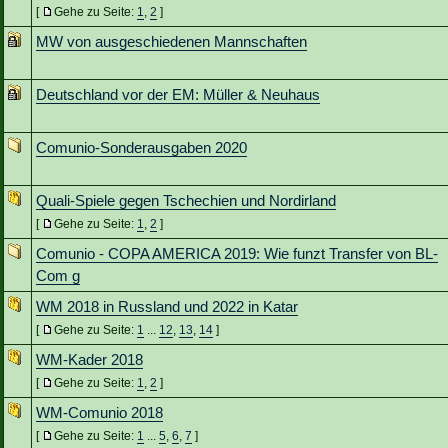
[
Gehe zu Seite:
1
,
2
]
MW von ausgeschiedenen Mannschaften
Deutschland vor der EM: Müller & Neuhaus
Comunio-Sonderausgaben 2020
Quali-Spiele gegen Tschechien und Nordirland
[
Gehe zu Seite:
1
,
2
]
Comunio - COPA AMERICA 2019: Wie funzt Transfer von BL-
Com g
WM 2018 in Russland und 2022 in Katar
[
Gehe zu Seite:
1
...
12
,
13
,
14
]
WM-Kader 2018
[
Gehe zu Seite:
1
,
2
]
WM-Comunio 2018
[
Gehe zu Seite:
1
...
5
,
6
,
7
]