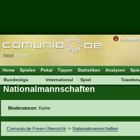
Bundesli
basic
Player
Home
Spielen
Pokal
Tippen
Statistiken
Analysen
Spie
Bundesliga
International
Spiel
Teambes
Nationalmannschaften
Hot News
Vereine
Regeln & Tipps
Bewertu
Talk
WM 2014
Mitgliedersuche
Transfer
Spielanalyse
Aufstellu
Moderatoren
: Keine
Vereinsdiskussion
Saisonü
Vereinsfragen
Comunio.de Foren-Übersicht
->
Nationalmannschaften