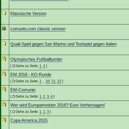
Klassische Version
comunio.com classic version
Quali-Spiel gegen San Marino und Testspiel gegen Italien
Olympisches Fußballturnier
[
Gehe zu Seite:
1
,
2
]
EM 2016 - KO-Runde
[
Gehe zu Seite:
1
...
20
,
21
,
22
]
EM-Comunio
[
Gehe zu Seite:
1
,
2
,
3
,
4
]
Wer wird Europameister 2016? Eure Vorhersagen!
[
Gehe zu Seite:
1
,
2
,
3
]
Copa America 2015