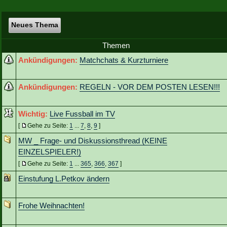
Neues Thema
Themen
Ankündigungen:
Matchchats & Kurzturniere
Ankündigungen:
REGELN - VOR DEM POSTEN LESEN!!!
Wichtig:
Live Fussball im TV
[
Gehe zu Seite:
1
...
7
,
8
,
9
]
MW _ Frage- und Diskussionsthread (KEINE
EINZELSPIELER!)
[
Gehe zu Seite:
1
...
365
,
366
,
367
]
Einstufung L.Petkov ändern
Frohe Weihnachten!