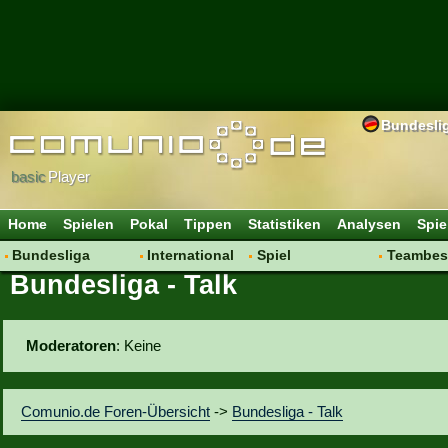
Bundesli
basic
Player
Home
Spielen
Pokal
Tippen
Statistiken
Analysen
Spie
Bundesliga
International
Spiel
Teambes
Bundesliga - Talk
Hot News
Vereine
Regeln & Tipps
Bewertu
Talk
WM 2014
Mitgliedersuche
Transfer
Spielanalyse
Aufstellu
Moderatoren
: Keine
Vereinsdiskussion
Saisonü
Vereinsfragen
Comunio.de Foren-Übersicht
->
Bundesliga - Talk