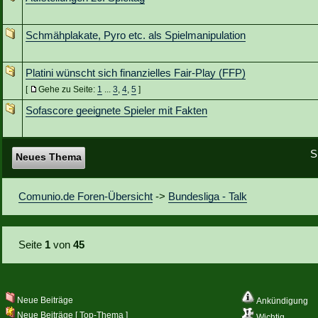
Schmähplakate, Pyro etc. als Spielmanipulation
Platini wünscht sich finanzielles Fair-Play (FFP)
[
Gehe zu Seite:
1
...
3
,
4
,
5
]
Sofascore geeignete Spieler mit Fakten
S
Neues Thema
Comunio.de Foren-Übersicht
->
Bundesliga - Talk
Seite
1
von
45
Neue Beiträge
Ankündigung
Neue Beiträge [ Top-Thema ]
Wichtig