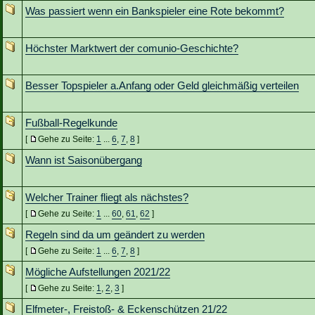
Was passiert wenn ein Bankspieler eine Rote bekommt?
Höchster Marktwert der comunio-Geschichte?
Besser Topspieler a.Anfang oder Geld gleichmäßig verteilen
Fußball-Regelkunde
[
Gehe zu Seite:
1
...
6
,
7
,
8
]
Wann ist Saisonübergang
Welcher Trainer fliegt als nächstes?
[
Gehe zu Seite:
1
...
60
,
61
,
62
]
Regeln sind da um geändert zu werden
[
Gehe zu Seite:
1
...
6
,
7
,
8
]
Mögliche Aufstellungen 2021/22
[
Gehe zu Seite:
1
,
2
,
3
]
Elfmeter-, Freistoß- & Eckenschützen 21/22