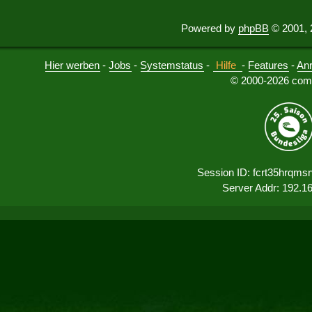
Powered by
phpBB
© 2001, 
Hier werben
-
Jobs
-
Systemstatus
-
Hilfe
-
Features
-
An
© 2000-2026 comu
Session ID: fcrt35hrqms
Server Addr: 192.1