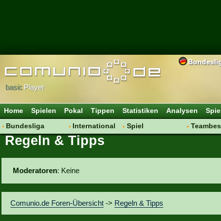
Bundesli
basic
Player
Home
Spielen
Pokal
Tippen
Statistiken
Analysen
Spie
Bundesliga
International
Spiel
Teambes
Regeln & Tipps
Hot News
Vereine
Regeln & Tipps
Bewertu
Talk
WM 2014
Mitgliedersuche
Transfer
Spielanalyse
Aufstellu
Moderatoren
: Keine
Vereinsdiskussion
Saisonü
Vereinsfragen
Comunio.de Foren-Übersicht
->
Regeln & Tipps