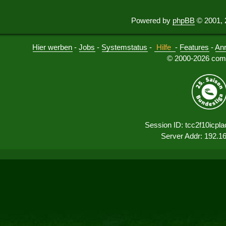
Powered by
phpBB
© 2001, 
Hier werben
-
Jobs
-
Systemstatus
-
Hilfe
-
Features
-
An
© 2000-2026 comu
Session ID: tcc2f10icpl
Server Addr: 192.1