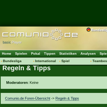
Bundesli
basic
Player
Home
Spielen
Pokal
Tippen
Statistiken
Analysen
Spie
Bundesliga
International
Spiel
Teambes
Regeln & Tipps
Hot News
Vereine
Regeln & Tipps
Bewertu
Talk
WM 2014
Mitgliedersuche
Transfer
Spielanalyse
Aufstellu
Moderatoren
: Keine
Vereinsdiskussion
Saisonü
Vereinsfragen
Comunio.de Foren-Übersicht
->
Regeln & Tipps