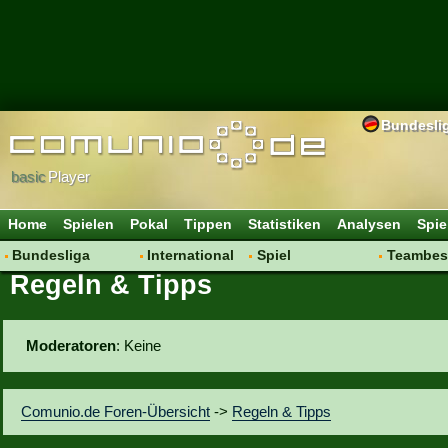
Bundesli
basic
Player
Home
Spielen
Pokal
Tippen
Statistiken
Analysen
Spie
Bundesliga
International
Spiel
Teambes
Regeln & Tipps
Hot News
Vereine
Regeln & Tipps
Bewertu
Talk
WM 2014
Mitgliedersuche
Transfer
Spielanalyse
Aufstellu
Moderatoren
: Keine
Vereinsdiskussion
Saisonü
Vereinsfragen
Comunio.de Foren-Übersicht
->
Regeln & Tipps