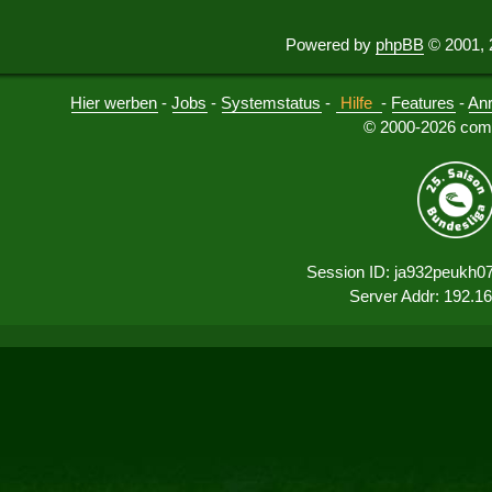
Powered by
phpBB
© 2001, 
Hier werben
-
Jobs
-
Systemstatus
-
Hilfe
-
Features
-
An
© 2000-2026 comu
Session ID: ja932peukh0
Server Addr: 192.1