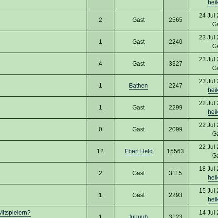
hei
24 Jul
2
Gast
2565
G
23 Jul
1
Gast
2240
G
23 Jul
4
Gast
3327
G
23 Jul
1
Bathen
2247
hei
22 Jul
1
Gast
2299
hei
22 Jul
0
Gast
2099
G
22 Jul
12
Eberl Held
15563
G
18 Jul
2
Gast
3115
hei
15 Jul
1
Gast
2293
hei
Mitspielern?
14 Jul
1
fuuuub
3123