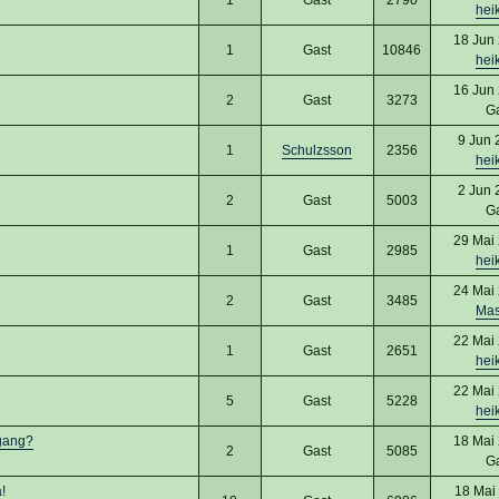
hei
18 Jun
1
Gast
10846
hei
16 Jun
2
Gast
3273
G
9 Jun 
1
Schulzsson
2356
hei
2 Jun 
2
Gast
5003
G
29 Mai
1
Gast
2985
hei
24 Mai
2
Gast
3485
Ma
22 Mai
1
Gast
2651
hei
22 Mai
5
Gast
5228
hei
gang?
18 Mai
2
Gast
5085
G
!
18 Mai