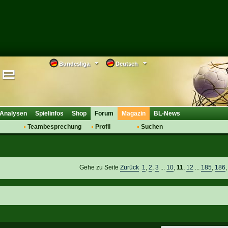
Bundesliga
Deutsch
Analysen
Spielinfos
Shop
Forum
Magazin
BL-News
Teambesprechung
Profil
Suchen
Anmelden
Tipps
Bewertungen
suche
Transfers & Co.
FAQ
Aufstellung
Support
Gehe zu Seite
Zurück
1
,
2
,
3
...
10
,
11
,
12
...
185
,
186
Saisonübergang