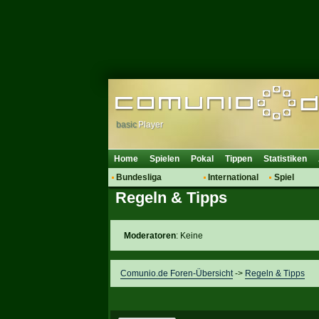
basic
Player
Home
Spielen
Pokal
Tippen
Statistiken
Bundesliga
International
Spiel
Regeln & Tipps
Hot News
Vereine
Regeln & 
Talk
WM 2014
Mitglieder
Spielanalyse
Moderatoren
: Keine
Vereinsdiskussion
Vereinsfragen
Comunio.de Foren-Übersicht
->
Regeln & Tipps