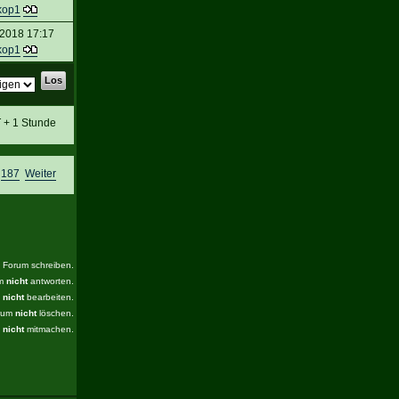
kop1
 2018 17:17
kop1
T + 1 Stunde
,
187
Weiter
s Forum schreiben.
um
nicht
antworten.
m
nicht
bearbeiten.
orum
nicht
löschen.
m
nicht
mitmachen.