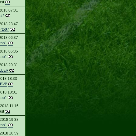
ast
 2018 07:01
ci2
 2018 23:47
rto07
 2018 06:37
kop1
 2018 06:35
kop1
 2018 20:31
LLER
2018 18:33
mBVB
2018 18:01
kop1
 2018 11:15
ast
 2018 19:38
kop1
 2018 10:59