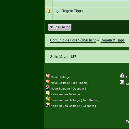
Liga-Regeln Tipps
Neues Thema
Comunio.de Foren-Übersicht
->
Regeln & Tipps
Seite
11
von
187
Neue Beiträge
An
Neue Beiträge [ Top-Thema ]
Wic
Neue Beiträge [ Gesperrt ]
Keine neuen Beiträge
Keine neuen Beiträge [ Top-Thema ]
Keine neuen Beiträge [ Gesperrt ]
P