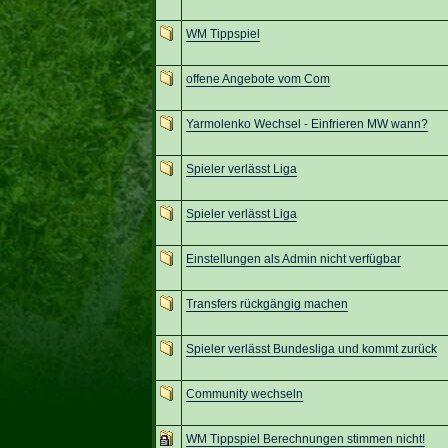
WM Tippspiel
offene Angebote vom Com
Yarmolenko Wechsel - Einfrieren MW wann?
Spieler verlässt Liga
Spieler verlässt Liga
Einstellungen als Admin nicht verfügbar
Transfers rückgängig machen
Spieler verlässt Bundesliga und kommt zurück
Community wechseln
WM Tippspiel Berechnungen stimmen nicht!