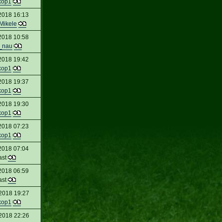
kop1
2018 16:13
Mikele
2018 10:58
_nau
2018 19:42
kop1
2018 19:37
kop1
2018 19:30
kop1
2018 07:23
kop1
2018 07:04
ast
2018 06:59
ast
 2018 19:27
kop1
 2018 22:26