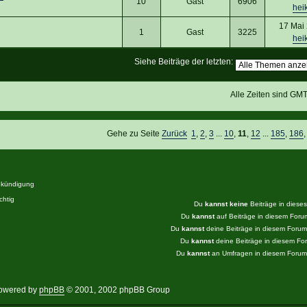
10
Gast
6906
hei
17 Mai
1
Gast
3225
hei
Siehe Beiträge der letzten:
Alle Zeiten sind GM
Gehe zu Seite
Zurück
1
,
2
,
3
...
10
,
11
,
12
...
185
,
186
kündigung
htig
Du
kannst keine
Beiträge in diese
Du
kannst
auf Beiträge in diesem For
Du
kannst
deine Beiträge in diesem Foru
Du
kannst
deine Beiträge in diesem F
Du
kannst
an Umfragen in diesem Foru
owered by
phpBB
© 2001, 2002 phpBB Group