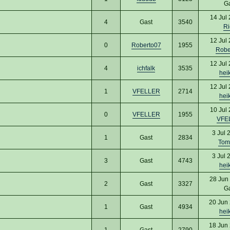
G
14 Jul
4
Gast
3540
Ri
12 Jul
0
Roberto07
1955
Robe
12 Jul
4
ichfalk
3535
hei
12 Jul
1
VFELLER
2714
hei
10 Jul
0
VFELLER
1955
VFE
3 Jul 
1
Gast
2834
To
3 Jul 
3
Gast
4743
hei
28 Jun
2
Gast
3327
G
20 Jun
1
Gast
4934
hei
18 Jun
1
Gast
2790