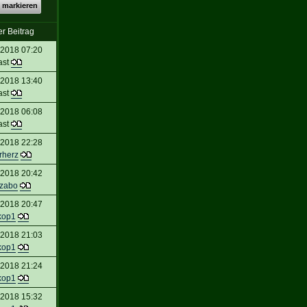
 markieren
er Beitrag
 2018 07:20
ast
 2018 13:40
ast
 2018 06:08
ast
 2018 22:28
rherz
 2018 20:42
rzabo
 2018 20:47
kop1
 2018 21:03
kop1
 2018 21:24
kop1
 2018 15:32