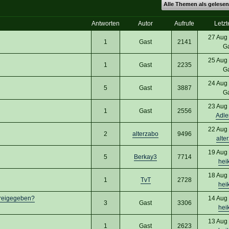
Alle Themen als gelesen
Antworten
Autor
Aufrufe
Letzt
27 Aug
1
Gast
2141
G
25 Aug
1
Gast
2235
G
24 Aug
5
Gast
3887
G
23 Aug
1
Gast
2556
Adle
22 Aug
2
alterzabo
9496
alte
19 Aug
5
Berkay3
7714
hei
18 Aug
1
TvT
2728
hei
 freigegeben?
14 Aug
3
Gast
3306
hei
13 Aug
1
Gast
2623