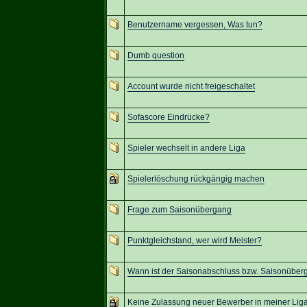
Benutzername vergessen, Was tun?
Dumb question
Account wurde nicht freigeschaltet
Sofascore Eindrücke?
Spieler wechselt in andere Liga
Spielerlöschung rückgängig machen
Frage zum Saisonübergang
Punktgleichstand, wer wird Meister?
Wann ist der Saisonabschluss bzw. Saisonüber
Keine Zulassung neuer Bewerber in meiner Liga