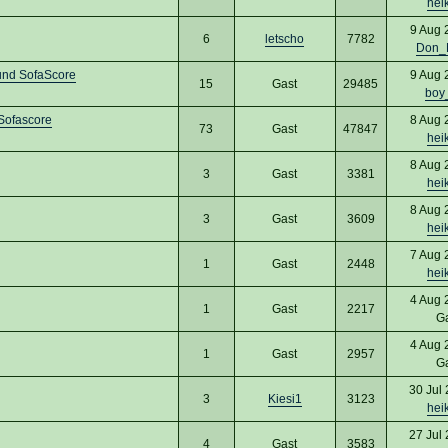
hei
9 Aug 
6
letscho
7782
Don_
und SofaScore
9 Aug 
15
Gast
29485
boy
Sofascore
8 Aug 
73
Gast
47847
hei
8 Aug 
3
Gast
3381
hei
8 Aug 
3
Gast
3609
hei
7 Aug 
1
Gast
2448
hei
4 Aug 
1
Gast
2217
G
4 Aug 
1
Gast
2957
G
30 Jul
3
Kiesi1
3123
hei
27 Jul
4
Gast
3583