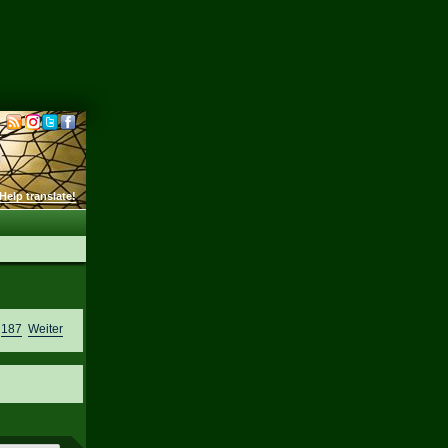
Help translate!
,
187
Weiter