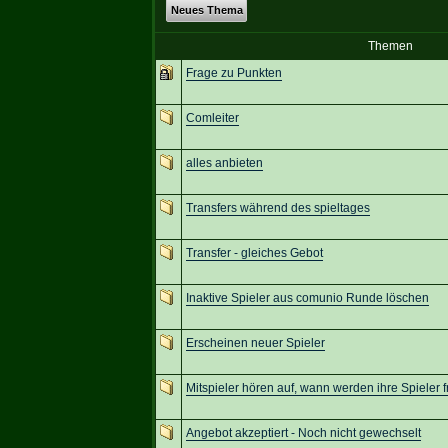
Neues Thema
Themen
Frage zu Punkten
Comleiter
alles anbieten
Transfers während des spieltages
Transfer - gleiches Gebot
Inaktive Spieler aus comunio Runde löschen
Erscheinen neuer Spieler
Mitspieler hören auf, wann werden ihre Spieler
Angebot akzeptiert - Noch nicht gewechselt