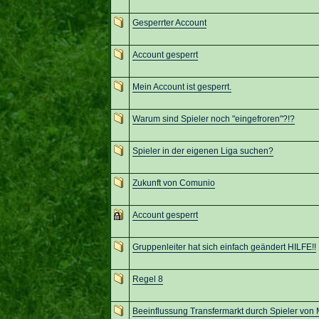
Gesperrter Account
Account gesperrt
Mein Account ist gesperrt.
Warum sind Spieler noch "eingefroren"?!?
Spieler in der eigenen Liga suchen?
Zukunft von Comunio
Account gesperrt
Gruppenleiter hat sich einfach geändert HILFE!!
Regel 8
Beeinflussung Transfermarkt durch Spieler von 