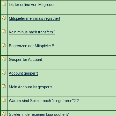
letzter online von Mitglieder,..
Mitspieler mehrmals registriert
Kein minus nach transfers?
Begrenzen der Mitspieler !!
Gesperrter Account
Account gesperrt
Mein Account ist gesperrt.
Warum sind Spieler noch "eingefroren"?!?
Spieler in der eigenen Liga suchen?