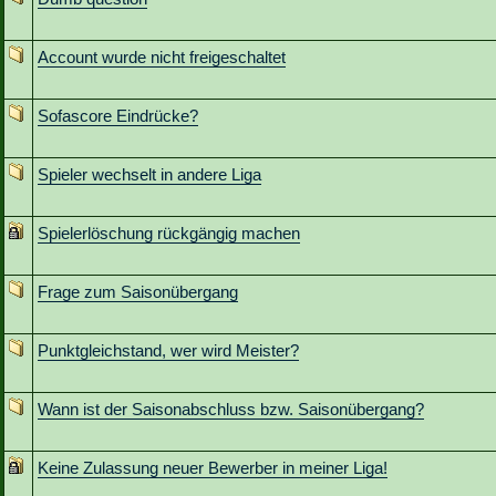
Account wurde nicht freigeschaltet
Sofascore Eindrücke?
Spieler wechselt in andere Liga
Spielerlöschung rückgängig machen
Frage zum Saisonübergang
Punktgleichstand, wer wird Meister?
Wann ist der Saisonabschluss bzw. Saisonübergang?
Keine Zulassung neuer Bewerber in meiner Liga!