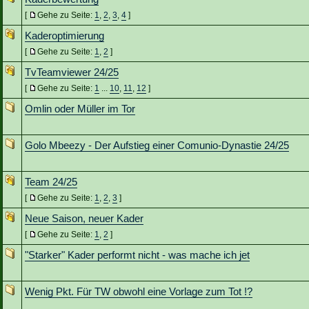
[
Gehe zu Seite:
1
,
2
,
3
,
4
]
Kaderoptimierung
[
Gehe zu Seite:
1
,
2
]
TvTeamviewer 24/25
[
Gehe zu Seite:
1
...
10
,
11
,
12
]
Omlin oder Müller im Tor
Golo Mbeezy - Der Aufstieg einer Comunio-Dynastie 24/25
Team 24/25
[
Gehe zu Seite:
1
,
2
,
3
]
Neue Saison, neuer Kader
[
Gehe zu Seite:
1
,
2
]
"Starker" Kader performt nicht - was mache ich jet
Wenig Pkt. Für TW obwohl eine Vorlage zum Tot !?