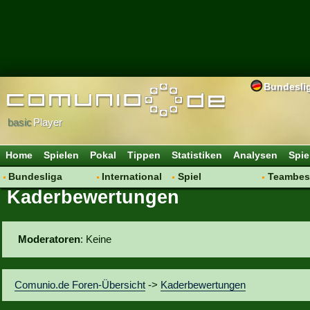
Bundesli
basic
Player
Home
Spielen
Pokal
Tippen
Statistiken
Analysen
Spie
Bundesliga
International
Spiel
Teambes
Kaderbewertungen
Hot News
Vereine
Regeln & Tipps
Bewertu
Talk
WM 2014
Mitgliedersuche
Transfer
Spielanalyse
Aufstellu
Moderatoren
: Keine
Vereinsdiskussion
Saisonü
Vereinsfragen
Comunio.de Foren-Übersicht
->
Kaderbewertungen