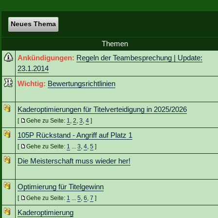
Neues Thema
Themen
Ankündigungen:
Regeln der Teambesprechung | Update:
23.1.2014
Wichtig:
Bewertungsrichtlinien
Kaderoptimierungen für Titelverteidigung in 2025/2026
[
Gehe zu Seite:
1
,
2
,
3
,
4
]
105P Rückstand - Angriff auf Platz 1
[
Gehe zu Seite:
1
...
3
,
4
,
5
]
Die Meisterschaft muss wieder her!
Optimierung für Titelgewinn
[
Gehe zu Seite:
1
...
5
,
6
,
7
]
Kaderoptimierung