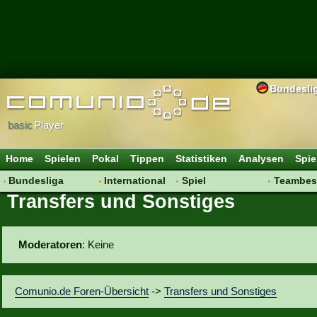
Bundesli
basic
Player
Home
Spielen
Pokal
Tippen
Statistiken
Analysen
Spie
Bundesliga
International
Spiel
Teambes
Transfers und Sonstiges
Hot News
Vereine
Regeln & Tipps
Bewertu
Talk
WM 2014
Mitgliedersuche
Transfer
Spielanalyse
Aufstellu
Moderatoren
: Keine
Vereinsdiskussion
Saisonü
Vereinsfragen
Comunio.de Foren-Übersicht
->
Transfers und Sonstiges