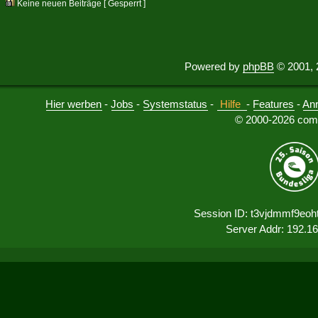
Keine neuen Beiträge [ Gesperrt ]
Powered by
phpBB
© 2001, 
Hier werben
-
Jobs
-
Systemstatus
-
Hilfe
-
Features
-
An
© 2000-2026 comu
Session ID: t3vjdmmf9eo
Server Addr: 192.1