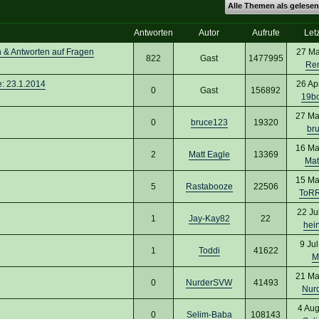
Alle Themen als gelesen
Antworten
Autor
Aufrufe
Letz
 Antworten auf Fragen
27 Ma
822
Gast
1477995
Ren
: 23.1.2014
26 Ap
0
Gast
156892
19b
27 Ma
0
bruce123
19320
br
16 Ma
2
Matt Eagle
13369
Mat
15 Ma
5
Rastabooze
22506
ToR
22 Ju
1
Jay-Kay82
22
hei
9 Ju
1
Toddi
41622
M
21 Ma
0
NurderSVW
41493
Nur
4 Aug
0
Selim-Baba
108143