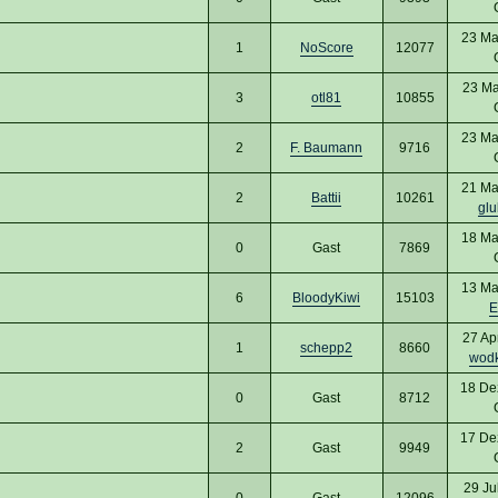
23 Ma
1
NoScore
12077
23 Ma
3
otl81
10855
23 Ma
2
F. Baumann
9716
21 Ma
2
Battii
10261
glu
18 Ma
0
Gast
7869
13 Ma
6
BloodyKiwi
15103
E
27 Ap
1
schepp2
8660
wod
18 De
0
Gast
8712
17 De
2
Gast
9949
29 Ju
0
Gast
12096