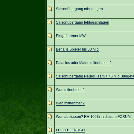
Saisonübergang misslungen
Saisonübergang fehlgeschlagen
Eingefrorener MW
Behalte Spieler bis 30 Mio
Palacios oder Malen mitnehmen ?
Saisonübergang Neues Team + 45 Mio Budgeta
Wen mitnehmen?
Wen mitnehmen?
Wen abstossen? RH 100% in diesem FORUM
LUGO BETRUGO