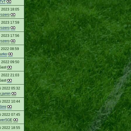
TvT
n 2023 18:05
rozero
n 2023 17:59
rozero
n 2023 17:56
rozero
t 2022 08:59
urko
 2022 09:50
Gast
n 2022 21:03
Gast
i 2022 05:32
.jamin
i 2022 10:44
Simi
i 2022 07:45
everSGE
i 2022 18:55