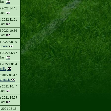
Gast
i 2022 14:41
Gast
i 2022 11:01
Gast
i 2022 10:36
Gast
i 2022 08:49
bberer
i 2022 06:47
Gast
i 2022 08:54
milie
r 2022 08:47
kamaste
z 2021 16:44
Gast
z 2021 15:57
Gast
l 2021 15:15