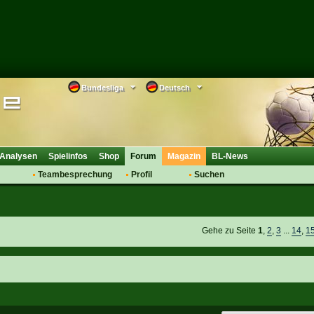
Bundesliga
Deutsch
Analysen
Spielinfos
Shop
Forum
Magazin
BL-News
Teambesprechung
Profil
Suchen
Anmelden
Tipps
Bewertungen
suche
Transfers & Co.
FAQ
Aufstellung
Support
Gehe zu Seite
1
,
2
,
3
...
14
,
1
Saisonübergang