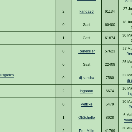
Sel
27 Ju
2
kanga96
61134
18 Ju
0
Gast
60400
30 Ma
1
Gast
61874
27 Ma
0
Renekiller
57623
Ren
25 Ma
0
Gast
22408
usgleich
22 Ma
0
dj sascha
7580
dj 
16 Ma
2
Ingoooo
6674
In
10 Ma
0
Peffcke
5479
Pe
6 Ma
1
OliScholle
8628
wod
30 Au
2
Pro_Mille
41799