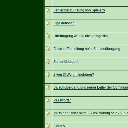
Fehler bei zulosung von Spielern
Liga auflösen
Übertragung war so nicht eingestellt
Falsche Einstellung beim Saisomübergang
Saisonübergang
2 von 3! Wen mitnehmen?
Saisonübergang und neuer Leiter der Communi
Passwörter
Muss der Kader beim SÜ vollständig sein? V: 5 
3 aus 5....