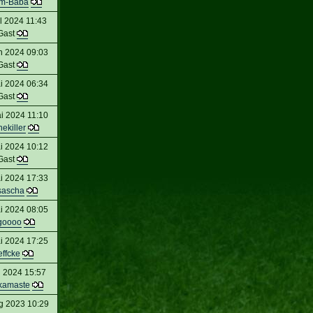
im-Baba
l 2024 11:43
Gast
n 2024 09:03
Gast
i 2024 06:34
Gast
i 2024 11:10
ekiller
i 2024 10:12
Gast
i 2024 17:33
sascha
i 2024 08:05
goooo
i 2024 17:25
ffcke
i 2024 15:57
kamaste
g 2023 10:29