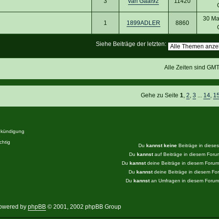
3
van Gaal92
11420
30 Ma
1
1899ADLER
8860
Siehe Beiträge der letzten:
Alle Zeiten sind GM
Gehe zu Seite
1
,
2
,
3
...
14
,
1
kündigung
htig
Du
kannst keine
Beiträge in diese
Du
kannst
auf Beiträge in diesem For
Du
kannst
deine Beiträge in diesem Foru
Du
kannst
deine Beiträge in diesem F
Du
kannst
an Umfragen in diesem Foru
owered by
phpBB
© 2001, 2002 phpBB Group