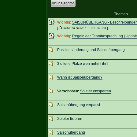
Neues Thema
Themen
Wichtig:
SAISONÜBERGANG - Beschreibungen &
[
Gehe zu Seite:
1
...
31
,
32
,
33
]
Wichtig:
Regeln der Teambesprechung | Update
Positionsänderung und Saisonübergang
3 offene Plätze wen nehmt ihr?
Wann ist Saisonübergang?
Verschoben:
Spieler entsperren
Saisonübergang verpasst
Spieler fixieren
Saisonübergang