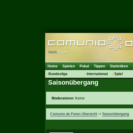
basic
Player
Home
Spielen
Pokal
Tippen
Statistiken
Bundesliga
International
Spiel
Saisonübergang
Hot News
Vereine
Regeln & 
Talk
WM 2014
Mitglieder
Spielanalyse
Moderatoren
: Keine
Vereinsdiskussion
Vereinsfragen
Comunio.de Foren-Übersicht
->
Saisonübergang