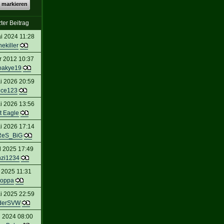
 markieren
ter Beitrag
i 2024 11:28
ekiller
r 2012 10:37
oakye19
i 2026 20:59
uce123
i 2026 13:56
t Eagle
i 2026 17:14
ReS_BiG
l 2025 17:49
nzi1234
l 2025 11:31
oppa
i 2025 22:59
derSVW
 2024 08:00