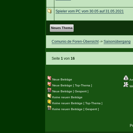
Spieler vom PC vom 30.05 auf 31.05.2021
Neues Thema
Comunio.de Foren-Übersicht
->
Saisonübergang
Seite
1
von
16
Neue Beiträge
An
Neue Beiträge [ Top-Thema ]
Wic
Neue Beiträge [ Gesperrt ]
Keine neuen Beiträge
Keine neuen Beiträge [ Top-Thema ]
Keine neuen Beiträge [ Gesperrt ]
P