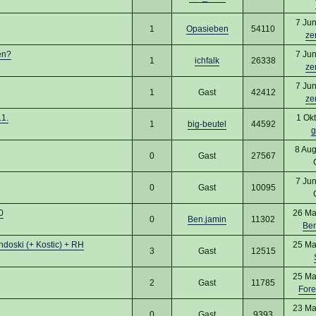
7 Ju
1
Opasieben
54110
ze
en?
7 Ju
1
ichfalk
26338
ze
7 Ju
1
Gast
42412
ze
.1.
1 Ok
1
big-beutel
44592
g
8 Aug
0
Gast
27567
7 Ju
0
Gast
10095
0
26 Ma
0
Ben.jamin
11302
Ben
doski (+ Kostic) + RH
25 Ma
3
Gast
12515
25 Ma
2
Gast
11785
For
23 Ma
0
Gast
9393