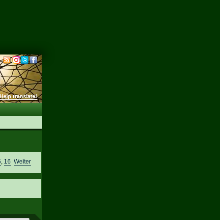
Help translate!
5
,
16
Weiter