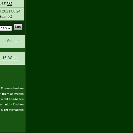
Gast
i 2021 08:24
Gast
T + 1 Stunde
5
,
16
Weiter
s Forum schreiben.
um
nicht
antworten.
m
nicht
bearbeiten.
orum
nicht
löschen.
m
nicht
mitmachen.