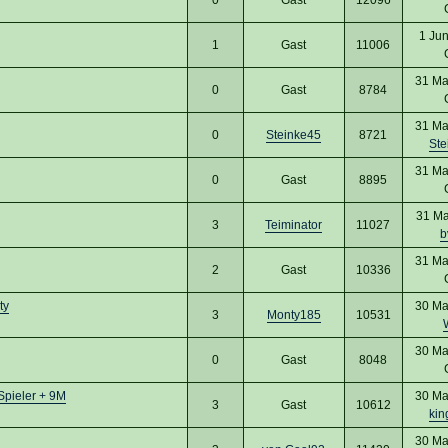
1 Ju
1
Gast
11006
31 Ma
0
Gast
8784
31 Ma
0
Steinke45
8721
Ste
31 Ma
0
Gast
8895
31 Ma
3
Teiminator
11027
b
31 Ma
2
Gast
10336
ty
30 Ma
3
Monty185
10531
30 Ma
0
Gast
8048
Spieler + 9M
30 Ma
3
Gast
10612
kin
30 Ma