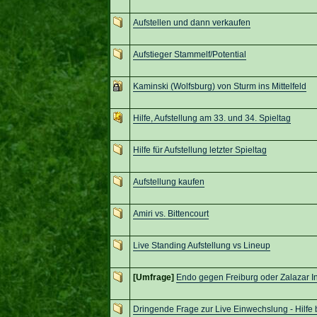
Aufstellen und dann verkaufen
Aufstieger Stammelf/Potential
Kaminski (Wolfsburg) von Sturm ins Mittelfeld
Hilfe, Aufstellung am 33. und 34. Spieltag
Hilfe für Aufstellung letzter Spieltag
Aufstellung kaufen
Amiri vs. Bittencourt
Live Standing Aufstellung vs Lineup
[Umfrage]
Endo gegen Freiburg oder Zalazar In
Dringende Frage zur Live Einwechslung - Hilfe b