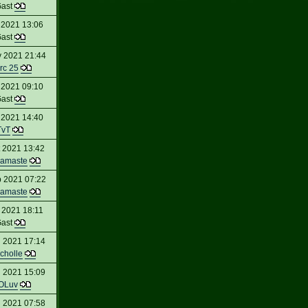
ast
 2021 13:06
ast
 2021 21:44
rc 25
 2021 09:10
ast
 2021 14:40
TvT
 2021 13:42
amaste
 2021 07:22
amaste
 2021 18:11
ast
 2021 17:14
cholle
 2021 15:09
OLuv
 2021 07:58