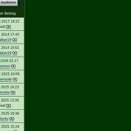
 markieren
ter Beitrag
 2017 16:21
ast
 2014 17:43
akye19
 2014 15:01
akye19
 2026 22:17
asmus
 2025 10:05
amaste
 2025 18:23
Bookie
 2025 13:35
ast
 2025 16:36
mbo4u
 2025 15:24