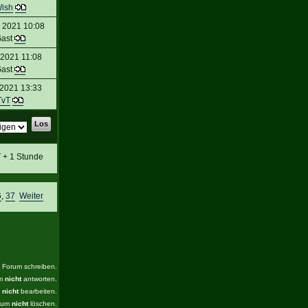
ish
 2021 10:08
ast
 2021 11:08
ast
 2021 13:33
TvT
T + 1 Stunde
6
,
37
Weiter
s Forum schreiben.
um
nicht
antworten.
m
nicht
bearbeiten.
orum
nicht
löschen.