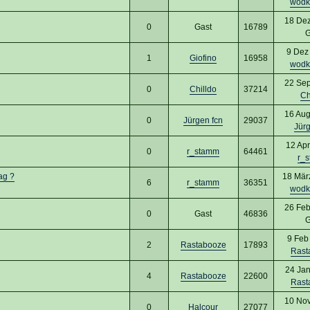
wodk
18 Dez
0
Gast
16789
G
9 Dez
1
Giofino
16958
wodk
22 Sep
0
Chilldo
37214
Ch
16 Aug
0
Jürgen fcn
29037
Jürg
12 Apr
0
r_stamm
64461
r_
ag ?
18 Mär
6
r_stamm
36351
wodk
26 Feb
0
Gast
46836
G
9 Feb
2
Rastabooze
17893
Rast
24 Jan
4
Rastabooze
22600
Rast
10 Nov
0
Halcour
27077