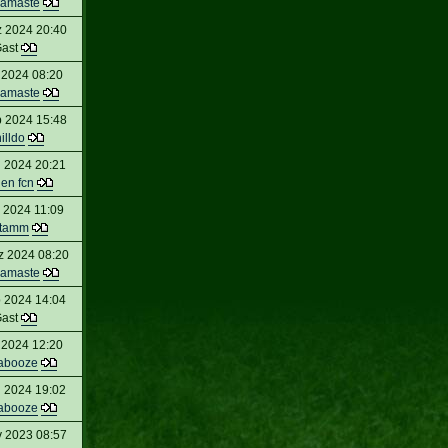
amaste
 2024 20:40
ast
 2024 08:20
amaste
 2024 15:48
illdo
 2024 20:21
en fcn
 2024 11:09
stamm
z 2024 08:20
amaste
 2024 14:04
ast
 2024 12:20
abooze
 2024 19:02
abooze
 2023 08:57