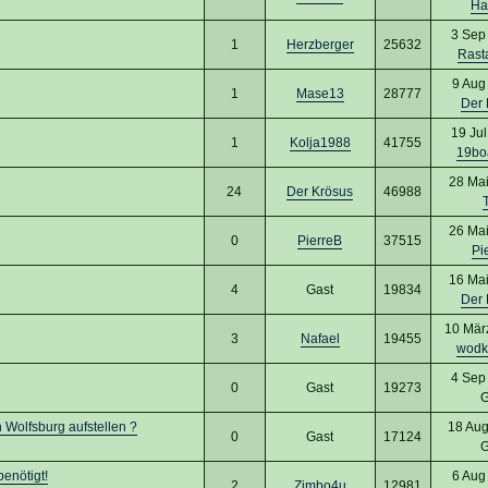
Ha
3 Sep
1
Herzberger
25632
Rast
9 Aug
1
Mase13
28777
Der 
19 Ju
1
Kolja1988
41755
19bo
28 Mai
24
Der Krösus
46988
26 Mai
0
PierreB
37515
Pi
16 Mai
4
Gast
19834
Der 
10 Mär
3
Nafael
19455
wodk
4 Sep
0
Gast
19273
G
 Wolfsburg aufstellen ?
18 Aug
0
Gast
17124
G
enötigt!
6 Aug
2
Zimbo4u
12981