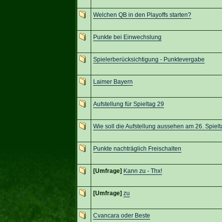
Welchen QB in den Playoffs starten?
Punkte bei Einwechslung
Spielerberücksichtigung - Punktevergabe
Laimer Bayern
Aufstellung für Spieltag 29
Wie soll die Aufstellung aussehen am 26. Spielt
Punkte nachträglich Freischalten
[Umfrage]
Kann zu - Thx!
[Umfrage]
zu
Cvancara oder Beste