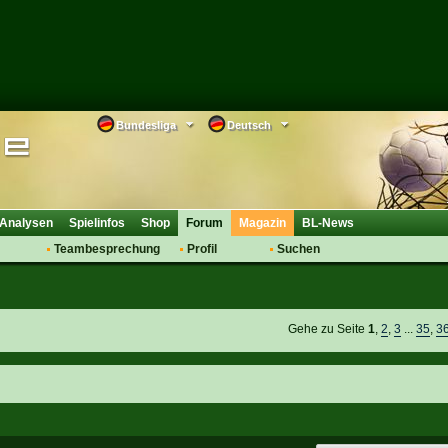
Bundesliga
Deutsch
Analysen
Spielinfos
Shop
Forum
Magazin
BL-News
Teambesprechung
Profil
Suchen
Anmelden
Tipps
Bewertungen
suche
Transfers & Co.
FAQ
Aufstellung
Support
Gehe zu Seite
1
,
2
,
3
...
35
,
3
Saisonübergang