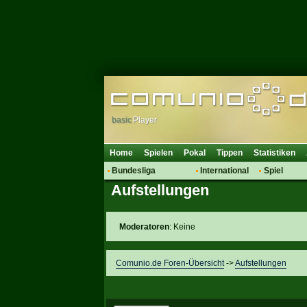
basic
Player
Home
Spielen
Pokal
Tippen
Statistiken
Bundesliga
International
Spiel
Aufstellungen
Hot News
Vereine
Regeln & 
Talk
WM 2014
Mitglieder
Spielanalyse
Moderatoren
: Keine
Vereinsdiskussion
Vereinsfragen
Comunio.de Foren-Übersicht
->
Aufstellungen