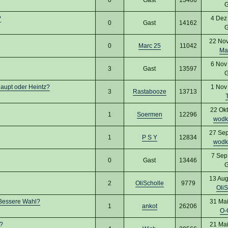
G
?
4 Dez
0
Gast
14162
G
22 Nov
0
Marc 25
11042
Ma
6 Nov
3
Gast
13597
G
haupt oder Heintz?
1 Nov
3
Rastabooze
13713
22 Okt
1
Soermen
12296
wodk
27 Sep
1
P S Y
12834
wodk
7 Sep
0
Gast
13446
G
13 Aug
2
OliScholle
9779
OliS
 Bessere Wahl?
31 Mai
1
ankot
26206
O-
?
21 Mai