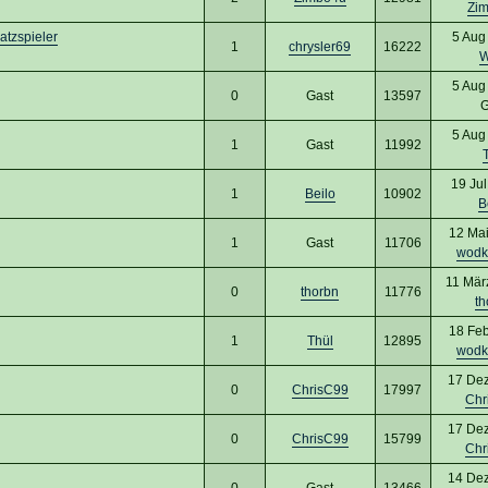
Zi
atzspieler
5 Aug
1
chrysler69
16222
W
5 Aug
0
Gast
13597
G
5 Aug
1
Gast
11992
19 Ju
1
Beilo
10902
B
12 Mai
1
Gast
11706
wodk
11 Mär
0
thorbn
11776
th
18 Feb
1
Thül
12895
wodk
17 Dez
0
ChrisC99
17997
Chr
17 Dez
0
ChrisC99
15799
Chr
14 Dez
0
Gast
13466