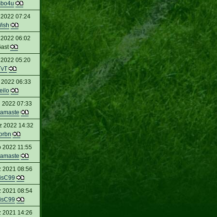
mbo4u
 2022 07:24
ish
 2022 06:02
ast
 2022 05:20
TvT
l 2022 06:33
eilo
 2022 07:33
amaste
z 2022 14:32
orbn
 2022 11:55
amaste
 2021 08:56
isC99
 2021 08:54
isC99
 2021 14:26