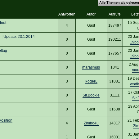
Alle Themen als gelesen
Antworten
Autor
Aufrufe
Letz
fnet
15 Sep
4
Gast
187497
G
| Update: 23.1.2014
23 Jan
0
Gast
190211
19bo
eltag
23 Jan
0
Gast
177657
19bo
2 Aug
0
marasmus
1841
mar
19 Dez
3
RogerL
31081
wodk
17 Okt
0
Sir.Bookie
31111
Sir.
29 Apr
0
Gast
31638
G
osition
21 Feb
4
Zimbo4u
14317
Zi
31 Jan
1
Gast
16001