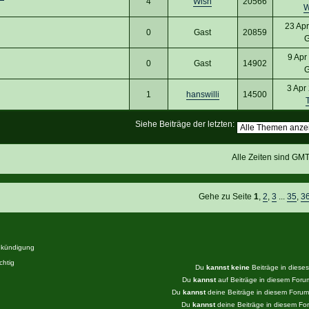
4
Wish
20566
W
23 Apr
0
Gast
20859
G
9 Apr
0
Gast
14902
G
3 Apr
1
hanswilli
14500
Siehe Beiträge der letzten:
Alle Zeiten sind GM
Gehe zu Seite
1
,
2
,
3
...
35
,
3
kündigung
htig
Du
kannst keine
Beiträge in diese
Du
kannst
auf Beiträge in diesem For
Du
kannst
deine Beiträge in diesem Foru
Du
kannst
deine Beiträge in diesem F