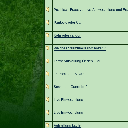
Pro-Liga - Frage zu Live-Auswechslung und Ers
Pantovic oder Can
Kohr oder caliguri
Welches Sturmtrio/Brandt halten?
Letzte Aufstellung für den Titel
Thuram oder Silva?
Sosa oder Guerreiro?
Live Einwechslung
Live Einwechslung
Aufstellung kaufe