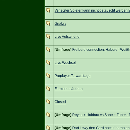
Verletzter Spieler kann nicht getauscht werden!
Gnabry
Live Aufstellung
[Umfrage]
Freiburg connection: Haberer, Weiß
Live Wechsel
Proplayer Torwartfrage
Formation ändern
Closed
[Umfrage]
Reyna + Haidara vs Sane + Zuber -
[Umfrage]
Darf Lewy den Gerd noch überholen