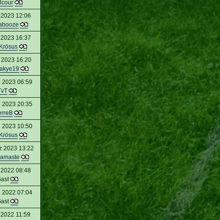
lcour
 2023 12:06
abooze
 2023 16:37
Krösus
l 2023 16:20
akye19
 2023 06:59
TvT
 2023 20:35
erreB
 2023 10:50
Krösus
z 2023 13:22
amaste
 2022 08:48
ast
 2022 07:04
ast
 2022 11:59