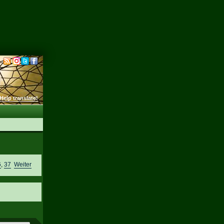
Help translate!
6
,
37
Weiter