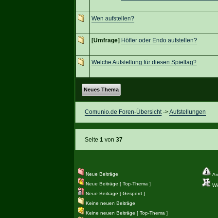
Wen aufstellen?
[Umfrage]
Höfler oder Endo aufstellen?
Welche Aufstellung für diesen Spieltag?
Neues Thema
Comunio.de Foren-Übersicht
->
Aufstellungen
Seite
1
von
37
Neue Beiträge
An
Neue Beiträge [ Top-Thema ]
Wic
Neue Beiträge [ Gesperrt ]
Keine neuen Beiträge
Keine neuen Beiträge [ Top-Thema ]