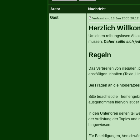
Autor
Nachricht
Gast
Verfasst am: 13 Jun 2005 20:12 
Herzlich Willk
Um einen reibungslosen Ablauf
müssen.
Daher sollte sich j
Regeln
Das Verbreiten von illegalen, 
anstößigen Inhalten (Texte, Link
Bei Fragen an die Moderatoren
Bitte beachtet die Themengebi
ausgenommen hiervon ist der B
In den Unterforen gelten teil
der Auflistung der Topics und
hingewiesen.
Für Beleidigungen, Verschwör