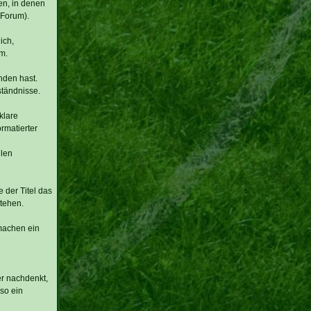
en, in denen
-Forum).
ich,
m.
nden hast.
ständnisse.
klare
rmatierter
llen
e der Titel das
tehen.
 machen ein
er nachdenkt,
so ein