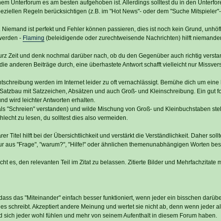
em Unterforum es am besten aufgehoben ist. Allerdings solltest du in den Unterfor
eziellen Regeln berücksichtigen (z.B. im "Hot News"- oder dem "Suche Mitspieler"
Niemand ist perfekt und Fehler können passieren, dies ist noch kein Grund, unhöfl
werden -
Flaming
(beleidigende oder zurechtweisende Nachrichten) hilft niemande
rz Zeit und denk nochmal darüber nach, ob du den Gegenüber auch richtig versta
e anderen Beiträge durch, eine überhastete Antwort schafft vielleicht nur Missver
schreibung werden im Internet leider zu oft vernachlässigt. Bemühe dich um eine 
 Satzbau mit Satzzeichen, Absätzen und auch Groß- und Kleinschreibung. Ein gut fo
und wird leichter Antworten erhalten.
ls "Schreien" verstanden) und wilde Mischung von Groß- und Kleinbuchstaben ste
hlecht zu lesen, du solltest dies also vermeiden.
r Titel hilft bei der Übersichtlichkeit und verstärkt die Verständlichkeit. Daher sollt
ur aus "Frage", "warum?", "Hilfe!" oder ähnlichen themenunabhängigen Worten bes
cht es, den relevanten Teil im Zitat zu belassen. Zitierte Bilder und Mehrfachzitate
dass das "Miteinander" einfach besser funktioniert, wenn jeder ein bisschen darüb
es schreibt. Akzeptiert andere Meinung und wertet sie nicht ab, denn wenn jeder al
d sich jeder wohl fühlen und mehr von seinem Aufenthalt in diesem Forum haben.