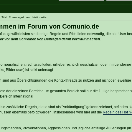
Titel: Forenregeln und Netiquette
ommen im Forum von Comunio.de
 zu gewährleisten sind einige Regeln und Richtlinien notwendig, die alle User be
eder vor dem Schreiben von Beiträgen damit vertraut machen.
pornografischen, rechtsradikalen, urheberrechtlich geschützten oder in irgendeine
s, Bilder usw.) ist strikt untersagt.
 sind aus Übersichtsgründen die Kontakthreads zu nutzen und nicht der jeweilige
ete der einzelnen Bereiche. Im gesamten Bereich soll nur die 1. Liga besprochen 
ereich International
weise zusätzliche Regeln, diese sind als "Ankündigung" gekennzeichnet, befinden s
 müssen ebenfalls befolgt werden. Insbesondere wird hier auf die
Regeln des Hot 
ungstheorien, Provokationen, Aggressionen und jegliche abfällige Äußerungen (in