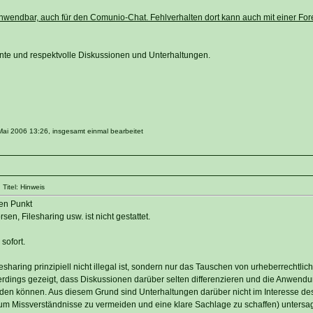
nwendbar, auch für den Comunio-Chat. Fehlverhalten dort kann auch mit einer For
ante und respektvolle Diskussionen und Unterhaltungen.
Mai 2006 13:26, insgesamt einmal bearbeitet
Titel: Hinweis
en Punkt
en, Filesharing usw. ist nicht gestattet.
sofort.
esharing prinzipiell nicht illegal ist, sondern nur das Tauschen von urheberrechtlic
lerdings gezeigt, dass Diskussionen darüber selten differenzieren und die Anwend
werden können. Aus diesem Grund sind Unterhaltungen darüber nicht im Interesse de
m Missverständnisse zu vermeiden und eine klare Sachlage zu schaffen) untersag