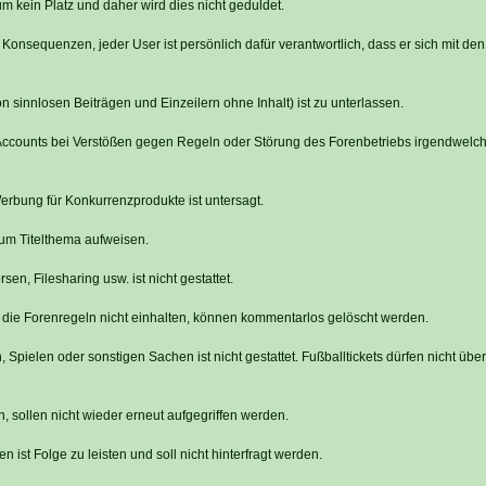
m kein Platz und daher wird dies nicht geduldet.
 Konsequenzen, jeder User ist persönlich dafür verantwortlich, dass er sich mit de
innlosen Beiträgen und Einzeilern ohne Inhalt) ist zu unterlassen.
, Accounts bei Verstößen gegen Regeln oder Störung des Forenbetriebs irgendwelch
bung für Konkurrenzprodukte ist untersagt.
um Titelthema aufweisen.
en, Filesharing usw. ist nicht gestattet.
die Forenregeln nicht einhalten, können kommentarlos gelöscht werden.
Spielen oder sonstigen Sachen ist nicht gestattet. Fußballtickets dürfen nicht übe
n, sollen nicht wieder erneut aufgegriffen werden.
ist Folge zu leisten und soll nicht hinterfragt werden.