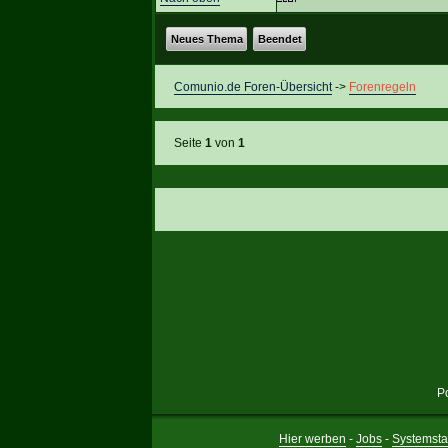
Neues Thema
Beendet
Comunio.de Foren-Übersicht
->
Forenregeln
Seite
1
von
1
P
Hier werben
-
Jobs
-
Systemsta