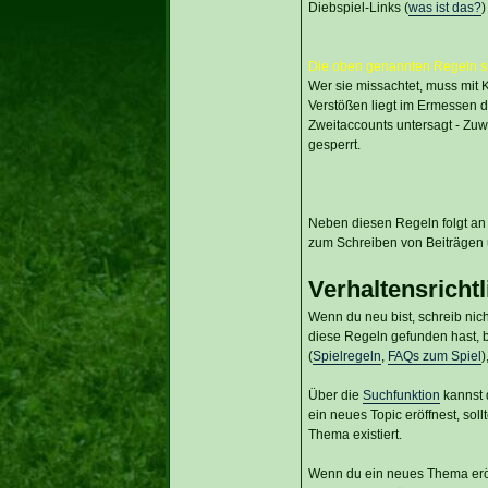
Diebspiel-Links (
was ist das?
)
Die oben genannten Regeln si
Wer sie missachtet, muss mit
Verstößen liegt im Ermessen de
Zweitaccounts untersagt - Zuw
gesperrt.
Neben diesen Regeln folgt an 
zum Schreiben von Beiträgen
Verhaltensrichtl
Wenn du neu bist, schreib nich
diese Regeln gefunden hast, bi
(
Spielregeln
,
FAQs zum Spiel
)
Über die
Suchfunktion
kannst 
ein neues Topic eröffnest, so
Thema existiert.
Wenn du ein neues Thema eröff