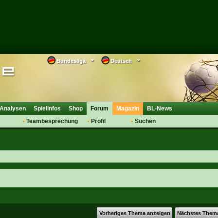
Bundesliga
Deutsch
Analysen
Spielinfos
Shop
Forum
Magazin
BL-News
Teambesprechung
Profil
Suchen
Anmelden
Tipps
Bewertungen
suche
Transfers & Co.
FAQ
Aufstellung
Support
Saisonübergang
Vorheriges Thema anzeigen
Nächstes Them