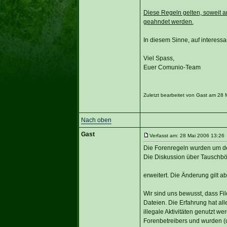
Diese Regeln gelten, soweit a
geahndet werden.
In diesem Sinne, auf interess
Viel Spass,
Euer Comunio-Team
Zuletzt bearbeitet von Gast am 28 
Nach oben
Gast
Verfasst am: 28 Mai 2006 13:26 
Die Forenregeln wurden um d
Die Diskussion über Tauschbörs
erweitert. Die Änderung gilt ab 
Wir sind uns bewusst, dass Fil
Dateien. Die Erfahrung hat al
illegale Aktivitäten genutzt 
Forenbetreibers und wurden (u