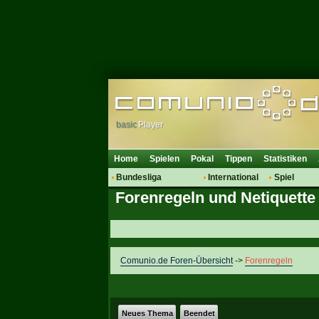
basic
Player
Home
Spielen
Pokal
Tippen
Statistiken
Bundesliga
International
Spiel
Forenregeln und Netiquette
Hot News
Vereine
Regeln & 
Talk
WM 2014
Mitglieder
Spielanalyse
Vereinsdiskussion
Comunio.de Foren-Übersicht
->
Forenregeln
Vereinsfragen
Neues Thema
Beendet