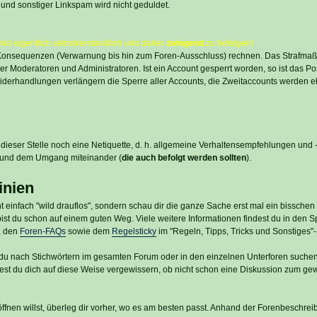
 und sonstiger Linkspam wird nicht geduldet.
nd eigentlich selbstverständlich und daher
zwingend
zu befolgen!
 Konsequenzen (Verwarnung bis hin zum Foren-Ausschluss) rechnen. Das Strafmaß
r Moderatoren und Administratoren. Ist ein Account gesperrt worden, so ist das Po
iderhandlungen verlängern die Sperre aller Accounts, die Zweitaccounts werden e
dieser Stelle noch eine Netiquette, d. h. allgemeine Verhaltensempfehlungen und
 und dem Umgang miteinander (
die auch befolgt werden sollten
).
inien
t einfach "wild drauflos", sondern schau dir die ganze Sache erst mal ein bissche
st du schon auf einem guten Weg. Viele weitere Informationen findest du in den Sp
, den
Foren-FAQs
sowie dem
Regelsticky
im "Regeln, Tipps, Tricks und Sonstiges"
du nach Stichwörtern im gesamten Forum oder in den einzelnen Unterforen suchen
lltest du dich auf diese Weise vergewissern, ob nicht schon eine Diskussion zum g
nen willst, überleg dir vorher, wo es am besten passt. Anhand der Forenbeschreib