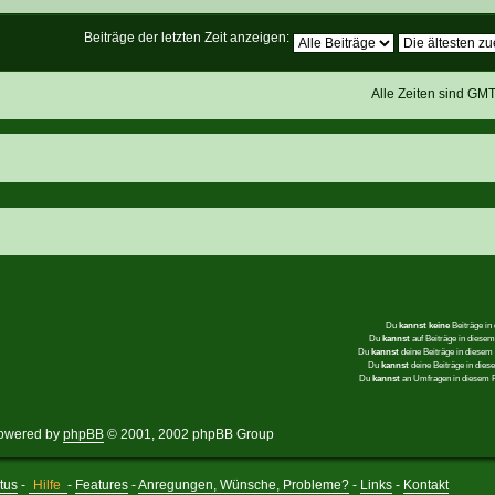
Beiträge der letzten Zeit anzeigen:
Alle Zeiten sind GM
Du
kannst keine
Beiträge in
Du
kannst
auf Beiträge in dies
Du
kannst
deine Beiträge in diese
Du
kannst
deine Beiträge in die
Du
kannst
an Umfragen in diesem
owered by
phpBB
© 2001, 2002 phpBB Group
tus
-
Hilfe
-
Features
-
Anregungen, Wünsche, Probleme?
-
Links
-
Kontakt