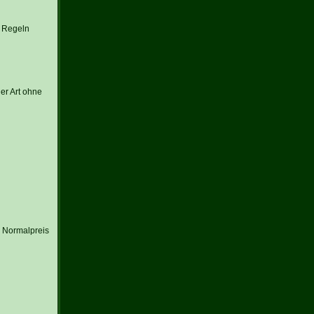
n Regeln
er Art ohne
r Normalpreis