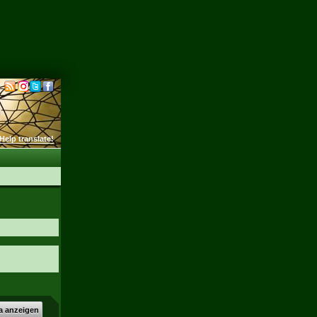
Help translate!
a anzeigen