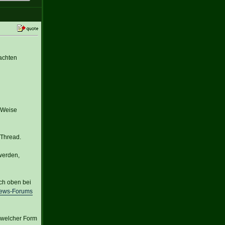
achten
r Weise
 Thread.
werden,
ich oben bei
News-Forums
 welcher Form