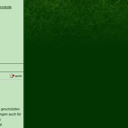
enstrafe
h geschützten
ungen auch für
s
t.