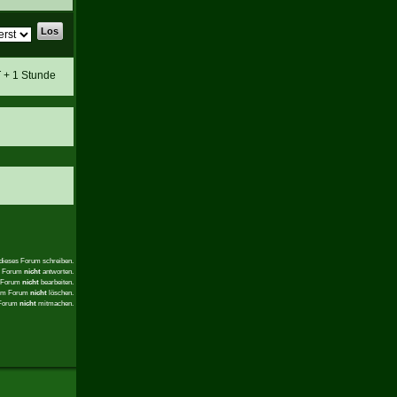
T + 1 Stunde
 dieses Forum schreiben.
em Forum
nicht
antworten.
m Forum
nicht
bearbeiten.
sem Forum
nicht
löschen.
 Forum
nicht
mitmachen.