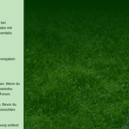
 bei
sten mit
benfalls
 -vorgaben
n an. Wenn du
ielinfos
-Forum.
. Bevor du
ewünschten
ung solltest