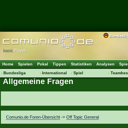
Bundesli
basic
Player
Home
Spielen
Pokal
Tippen
Statistiken
Analysen
Spie
Bundesliga
International
Spiel
Teambes
Allgemeine Fragen
Hot News
Vereine
Regeln & Tipps
Bewertu
Talk
WM 2014
Mitgliedersuche
Transfer
Spielanalyse
Aufstellu
Vereinsdiskussion
Saisonü
Vereinsfragen
Comunio.de Foren-Übersicht
->
Off Topic General