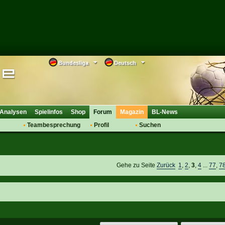
Bundesliga
Deutsch
Analysen
Spielinfos
Shop
Forum
Magazin
BL-News
Teambesprechung
Profil
Suchen
Anmelden
Tipps
Bewertungen
suche
Transfers & Co.
FAQ
Aufstellung
Support
Gehe zu Seite
Zurück
1
,
2
,
3
,
4
...
77
,
7
Saisonübergang