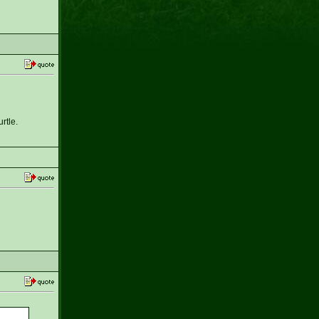
rtle.