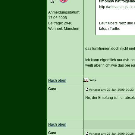
timomsv hat folgend
http://wilmaa.atspac
Anmeldungsdatum:
17.06.2005
Beiträge: 2946
Läuft übers Netz und 
Wohnort: München
falsch Turtle.
das funktioniert doch nicht me
ich kann eigentlich nur dvb-t
weiß aber nicht wie das bei euc
Nach oben
Gast
Verfasst am: 27 Jan 2009 20:23 
Ne, der Empfang is hier absolu
Nach oben
Gast
Verfasst am: 27 Jan 2009 20:26 