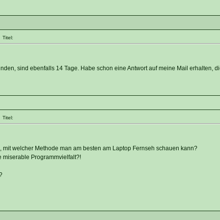
Titel:
unden, sind ebenfalls 14 Tage. Habe schon eine Antwort auf meine Mail erhalten, 
Titel:
g, mit welcher Methode man am besten am Laptop Fernseh schauen kann?
 miserable Programmvielfalt?!
?