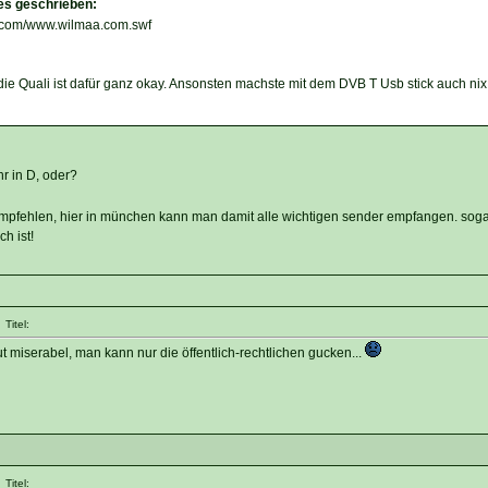
es geschrieben:
e.com/www.wilmaa.com.swf
die Quali ist dafür ganz okay. Ansonsten machste mit dem DVB T Usb stick auch nix
hr in D, oder?
 empfehlen, hier in münchen kann man damit alle wichtigen sender empfangen. soga
h ist!
Titel:
t miserabel, man kann nur die öffentlich-rechtlichen gucken...
Titel: