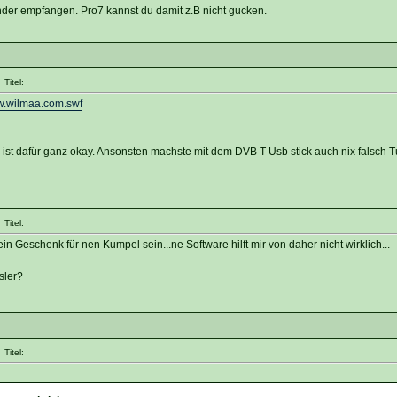
der empfangen. Pro7 kannst du damit z.B nicht gucken.
Titel:
w.wilmaa.com.swf
 ist dafür ganz okay. Ansonsten machste mit dem DVB T Usb stick auch nix falsch Tu
Titel:
ein Geschenk für nen Kumpel sein...ne Software hilft mir von daher nicht wirklich...
sler?
Titel: