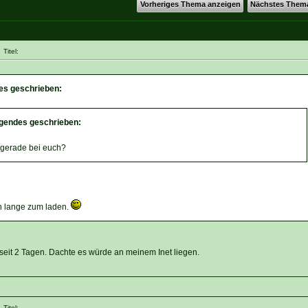
Vorheriges Thema anzeigen
Nächstes Them
Titel:
des geschrieben:
lgendes geschrieben:
 gerade bei euch?
ch lange zum laden.
eit 2 Tagen. Dachte es würde an meinem Inet liegen.
Titel: