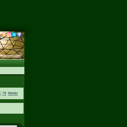
Help translate!
8
,
79
Weiter