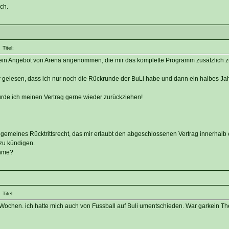
ch.
Titel:
 ein Angebot von Arena angenommen, die mir das komplette Programm zusätzlich 
ber gelesen, dass ich nur noch die Rückrunde der BuLi habe und dann ein halbes Ja
ürde ich meinen Vertrag gerne wieder zurückziehen!
lgemeines Rücktrittsrecht, das mir erlaubt den abgeschlossenen Vertrag innerhalb 
zu kündigen.
ahme?
Titel:
Wochen. ich hatte mich auch von Fussball auf Buli umentschieden. War garkein T