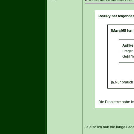
RealPy hat folgende
!Marc95! hat
Ashke 
Frage:
Geht Y
ja.Nur brauch
Die Probleme habe ic
Ja,also ich hab die lange Lade