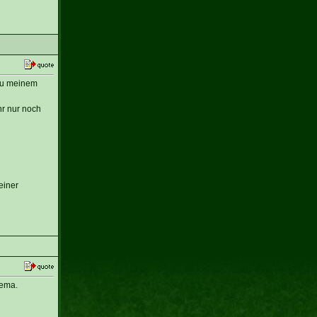
zu meinem
hr nur noch
einer
hema.