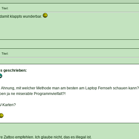
Titel:
damit klappts wunderbar.
Titel:
des geschrieben:
ne Ahnung, mit welcher Methode man am besten am Laptop Fernseh schauen kann?
ben ja ne miserable Programmvielfalt?!
V-Karten?
e Zattoo empfehlen. Ich glaube nicht, das es illegal ist.