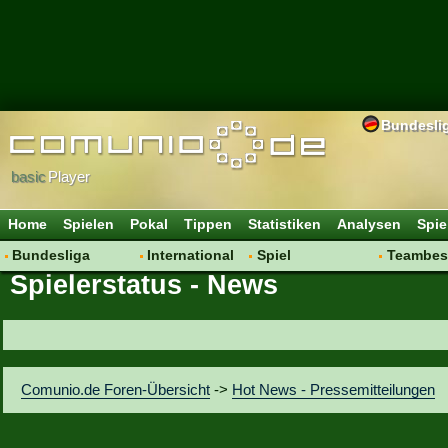
Bundesli
basic
Player
Home
Spielen
Pokal
Tippen
Statistiken
Analysen
Spie
Bundesliga
International
Spiel
Teambes
Spielerstatus - News
Hot News
Vereine
Regeln & Tipps
Bewertu
Talk
WM 2014
Mitgliedersuche
Transfer
Spielanalyse
Aufstellu
Vereinsdiskussion
Saisonü
Comunio.de Foren-Übersicht
->
Hot News - Pressemitteilungen
Vereinsfragen