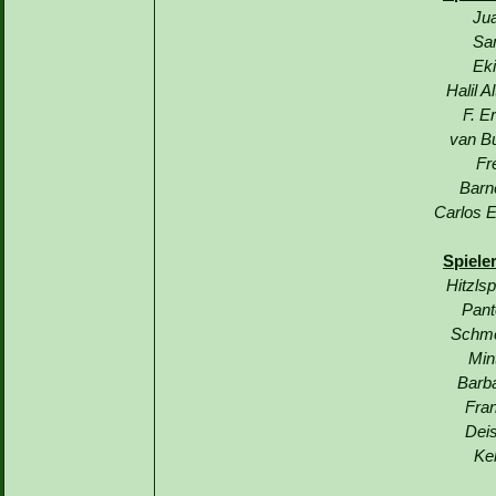
Jua
Sa
Eki
Halil A
F. E
van Bu
Fr
Barn
Carlos E
Spiele
Hitzls
Pant
Schme
Min
Barba
Fran
Deis
Ke