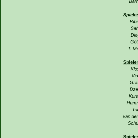
Barr
Spiele
Rib
Sah
Die
Göt
T. Mü
Spiele
Klo
Vid
Graf
Dze
Kura
Humm
To
van der
Schü
Spiele