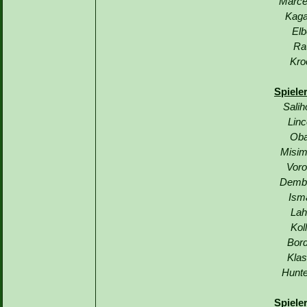
Marce
Kaga
Elb
Ra
Kro
Spiele
Salih
Linc
Oba
Misim
Voro
Demba
Ism
Lah
Kol
Bord
Klas
Hunte
Spiele