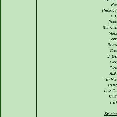
Reu
Renato A
Cis
Podo
Schwein
Maka
Subo
Borow
Cac
S. Be
Gek
Piza
Ball
van Nis
Ya Ko
Luiz G
Kieß
Far
Spiele