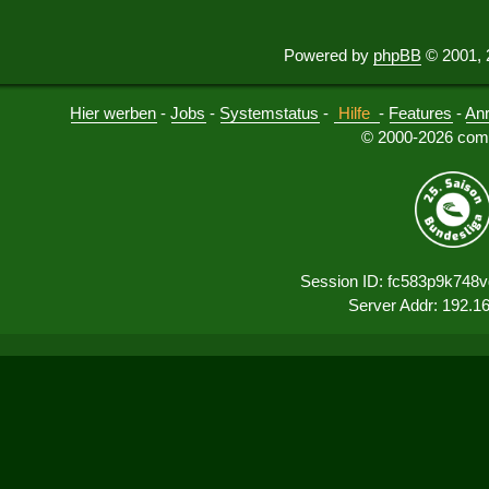
Powered by
phpBB
© 2001, 
Hier werben
-
Jobs
-
Systemstatus
-
Hilfe
-
Features
-
An
© 2000-2026 comu
Session ID: fc583p9k748
Server Addr: 192.1