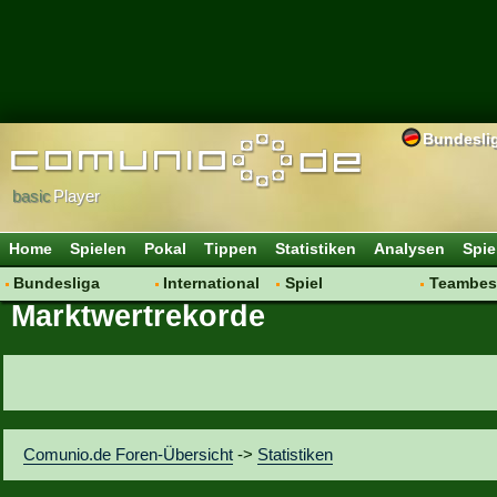
Bundesli
basic
Player
Home
Spielen
Pokal
Tippen
Statistiken
Analysen
Spie
Bundesliga
International
Spiel
Teambes
Marktwertrekorde
Hot News
Vereine
Regeln & Tipps
Bewertu
Talk
WM 2014
Mitgliedersuche
Transfer
Spielanalyse
Aufstellu
Vereinsdiskussion
Saisonü
Vereinsfragen
Comunio.de Foren-Übersicht
->
Statistiken