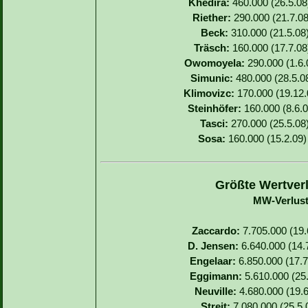
Khedira:
460.000 (26.5.08)
Riether:
290.000 (21.7.08
Beck:
310.000 (21.5.08)
Träsch:
160.000 (17.7.08)
Owomoyela:
290.000 (1.6.0
Simunic:
480.000 (28.5.08
Klimovizc:
170.000 (19.12.0
Steinhöfer:
160.000 (8.6.0
Tasci:
270.000 (25.5.08)
Sosa:
160.000 (15.2.09) 
Größte Wertverl
MW-Verlust
Zaccardo:
7.705.000 (19.6
D. Jensen:
6.640.000 (14.7
Engelaar:
6.850.000 (17.7
Eggimann:
5.610.000 (25.
Neuville:
4.680.000 (19.6
Streit:
7.080.000 (25.5.0