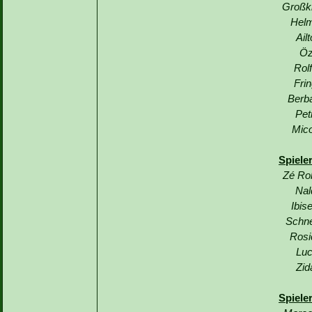
Großkr
Helm
Ail
Öz
Rol
Fri
Berb
Pet
Mico
Spiele
Zé Ro
Nal
Ibis
Schne
Rosi
Luc
Zid
Spiele