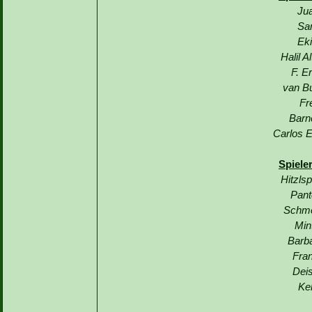
Jua
Sa
Eki
Halil A
F. E
van Bu
Fr
Barn
Carlos E
Spiele
Hitzls
Pant
Schme
Min
Barba
Fran
Deis
Ke