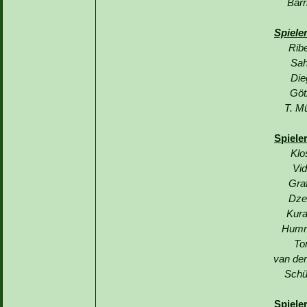
Barr
Spiele
Rib
Sah
Die
Göt
T. Mü
Spiele
Klo
Vid
Graf
Dze
Kura
Humm
To
van der
Schü
Spiele