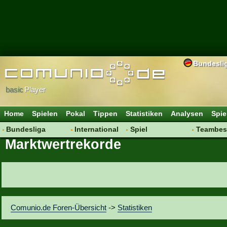
Bundesli
basic
Player
Home
Spielen
Pokal
Tippen
Statistiken
Analysen
Spie
Bundesliga
International
Spiel
Teambes
Marktwertrekorde
Hot News
Vereine
Regeln & Tipps
Bewertu
Talk
WM 2014
Mitgliedersuche
Transfer
Spielanalyse
Aufstellu
Vereinsdiskussion
Saisonü
Vereinsfragen
Comunio.de Foren-Übersicht
->
Statistiken