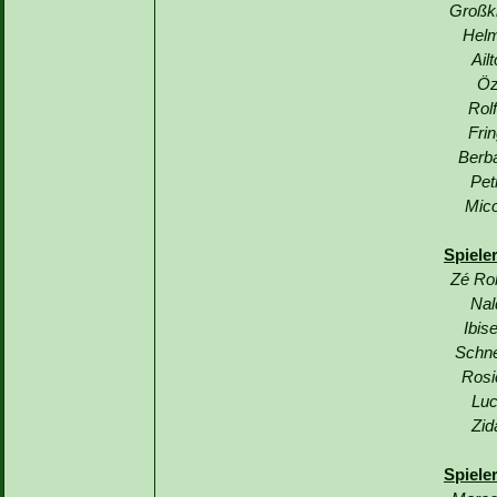
Großkr
Helm
Ail
Öz
Rol
Fri
Berb
Pet
Mico
Spiele
Zé Ro
Nal
Ibis
Schne
Rosi
Luc
Zid
Spiele