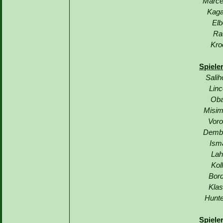
Marce
Kaga
Elb
Ra
Kro
Spiele
Salih
Linc
Oba
Misim
Voro
Demba
Ism
Lah
Kol
Bord
Klas
Hunte
Spiele