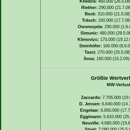
Khedira:
460.000 (26.5.08)
Riether:
290.000 (21.7.08
Beck:
310.000 (21.5.08)
Träsch:
160.000 (17.7.08)
Owomoyela:
290.000 (1.6.0
Simunic:
480.000 (28.5.08
Klimovizc:
170.000 (19.12.0
Steinhöfer:
160.000 (8.6.0
Tasci:
270.000 (25.5.08)
Sosa:
160.000 (15.2.09) 
Größte Wertverl
MW-Verlust
Zaccardo:
7.705.000 (19.6
D. Jensen:
6.640.000 (14.7
Engelaar:
6.850.000 (17.7
Eggimann:
5.610.000 (25.
Neuville:
4.680.000 (19.6
Streit:
7.080.000 (25.5.0