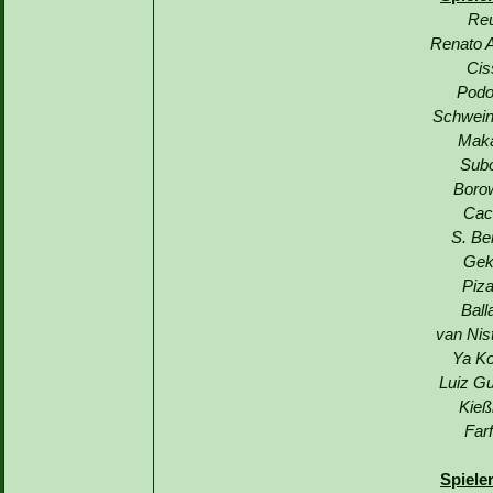
Reu
Renato A
Cis
Podo
Schwein
Maka
Subo
Borow
Cac
S. Be
Gek
Piza
Ball
van Nis
Ya Ko
Luiz G
Kieß
Far
Spiele