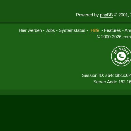
Powered by
phpBB
© 2001, 
Hier werben
-
Jobs
-
Systemstatus
-
Hilfe
-
Features
-
An
© 2000-2026 comu
Session ID: s64ct3bcic6
Server Addr: 192.1