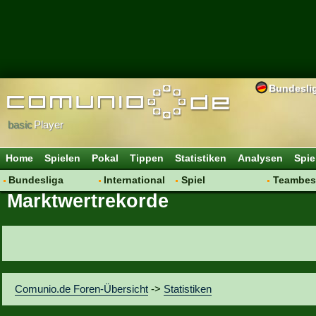
Bundesli
basic
Player
Home
Spielen
Pokal
Tippen
Statistiken
Analysen
Spie
Bundesliga
International
Spiel
Teambes
Marktwertrekorde
Hot News
Vereine
Regeln & Tipps
Bewertu
Talk
WM 2014
Mitgliedersuche
Transfer
Spielanalyse
Aufstellu
Vereinsdiskussion
Saisonü
Vereinsfragen
Comunio.de Foren-Übersicht
->
Statistiken