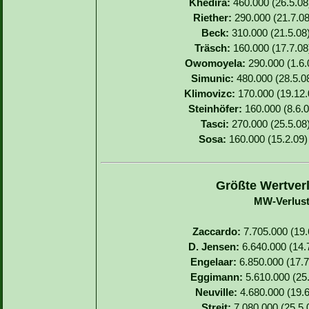
Khedira:
460.000 (26.5.08)
Riether:
290.000 (21.7.08
Beck:
310.000 (21.5.08)
Träsch:
160.000 (17.7.08)
Owomoyela:
290.000 (1.6.0
Simunic:
480.000 (28.5.08
Klimovizc:
170.000 (19.12.0
Steinhöfer:
160.000 (8.6.0
Tasci:
270.000 (25.5.08)
Sosa:
160.000 (15.2.09) 
Größte Wertverl
MW-Verlust
Zaccardo:
7.705.000 (19.6
D. Jensen:
6.640.000 (14.7
Engelaar:
6.850.000 (17.7
Eggimann:
5.610.000 (25.
Neuville:
4.680.000 (19.6
Streit:
7.080.000 (25.5.0