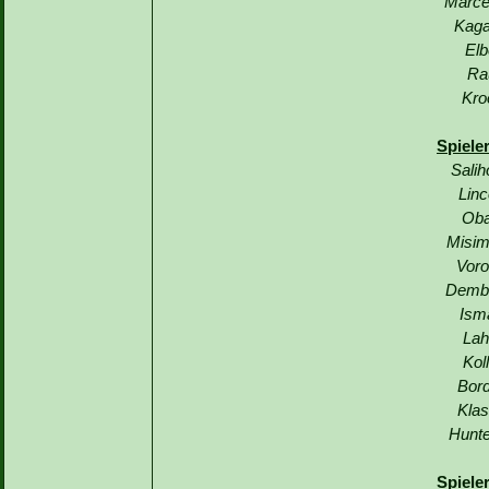
Marce
Kaga
Elb
Ra
Kro
Spiele
Salih
Linc
Oba
Misim
Voro
Demba
Ism
Lah
Kol
Bord
Klas
Hunte
Spiele