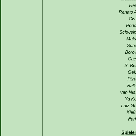
Reu
Renato A
Cis
Podo
Schwein
Maka
Subo
Borow
Cac
S. Be
Gek
Piza
Ball
van Nis
Ya Ko
Luiz G
Kieß
Far
Spiele