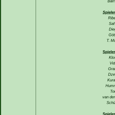
Barr
Spiele
Rib
Sah
Die
Göt
T. Mü
Spiele
Klo
Vid
Graf
Dze
Kura
Humm
To
van der
Schü
Spiele