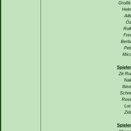
Großkr
Helm
Ail
Öz
Rol
Fri
Berb
Pet
Mico
Spiele
Zé Ro
Nal
Ibis
Schne
Rosi
Luc
Zid
Spiele