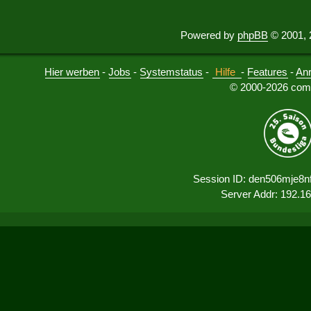
Powered by
phpBB
© 2001, 
Hier werben
-
Jobs
-
Systemstatus
-
Hilfe
-
Features
-
An
© 2000-2026 comu
Session ID: den506mje8n
Server Addr: 192.1