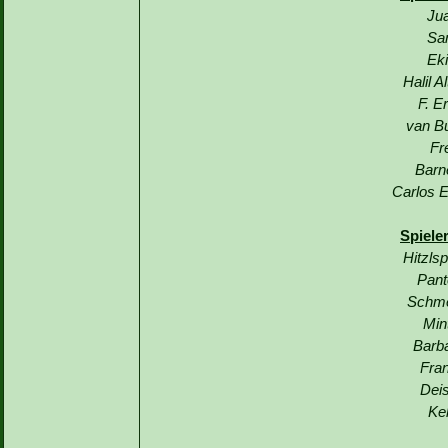
Jua
Sa
Eki
Halil A
F. E
van Bu
Fr
Barn
Carlos E
Spiele
Hitzls
Pant
Schme
Min
Barba
Fran
Deis
Ke