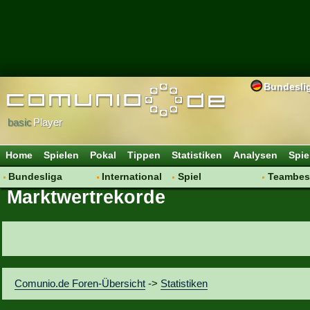
Bundesli
basic
Player
Home
Spielen
Pokal
Tippen
Statistiken
Analysen
Spie
Bundesliga
International
Spiel
Teambes
Marktwertrekorde
Hot News
Vereine
Regeln & Tipps
Bewertu
Talk
WM 2014
Mitgliedersuche
Transfer
Spielanalyse
Aufstellu
Vereinsdiskussion
Saisonü
Vereinsfragen
Comunio.de Foren-Übersicht
->
Statistiken