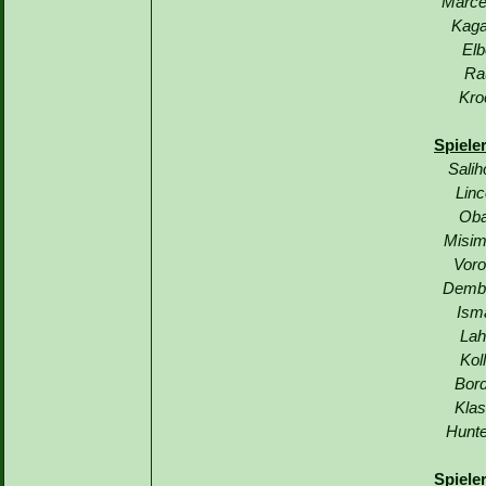
Marce
Kaga
Elb
Ra
Kro
Spiele
Salih
Linc
Oba
Misim
Voro
Demba
Ism
Lah
Kol
Bord
Klas
Hunte
Spiele