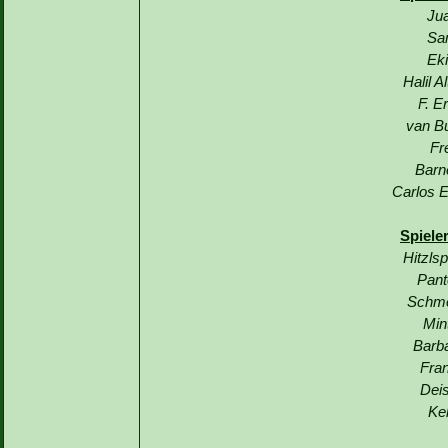
Jua
Sa
Eki
Halil A
F. E
van Bu
Fr
Barn
Carlos E
Spiele
Hitzls
Pant
Schme
Min
Barba
Fran
Deis
Ke