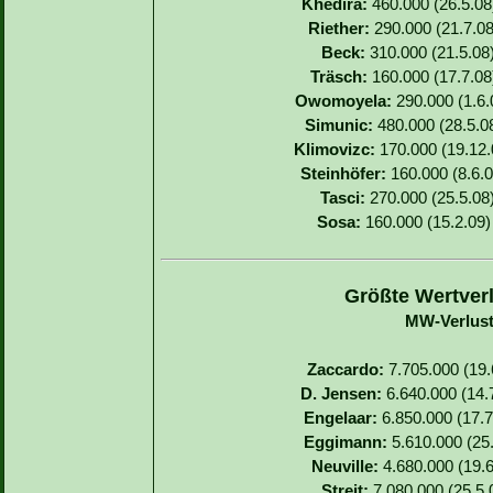
Khedira:
460.000 (26.5.08)
Riether:
290.000 (21.7.08
Beck:
310.000 (21.5.08)
Träsch:
160.000 (17.7.08)
Owomoyela:
290.000 (1.6.0
Simunic:
480.000 (28.5.08
Klimovizc:
170.000 (19.12.0
Steinhöfer:
160.000 (8.6.0
Tasci:
270.000 (25.5.08)
Sosa:
160.000 (15.2.09) 
Größte Wertverl
MW-Verlust
Zaccardo:
7.705.000 (19.6
D. Jensen:
6.640.000 (14.7
Engelaar:
6.850.000 (17.7
Eggimann:
5.610.000 (25.
Neuville:
4.680.000 (19.6
Streit:
7.080.000 (25.5.0