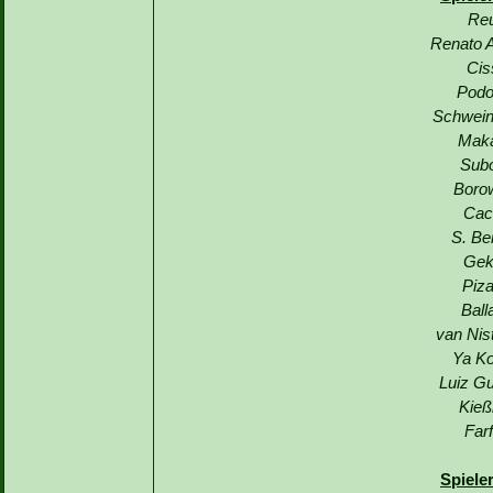
Reu
Renato A
Cis
Podo
Schwein
Maka
Subo
Borow
Cac
S. Be
Gek
Piza
Ball
van Nis
Ya Ko
Luiz G
Kieß
Far
Spiele