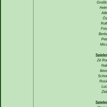
Großkr
Helm
Ail
Öz
Rol
Fri
Berb
Pet
Mico
Spiele
Zé Ro
Nal
Ibis
Schne
Rosi
Luc
Zid
Spiele