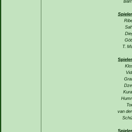
Barr
Spiele
Rib
Sah
Die
Göt
T. Mü
Spiele
Klo
Vid
Graf
Dze
Kura
Humm
To
van der
Schü
Spiele